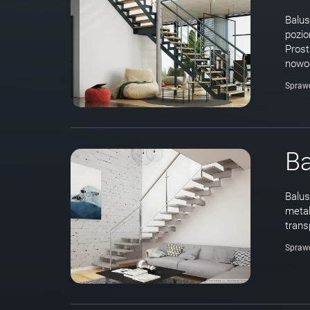
Balus
pozio
Prost
nowoc
Spraw
Ba
Balus
metal
trans
Spraw