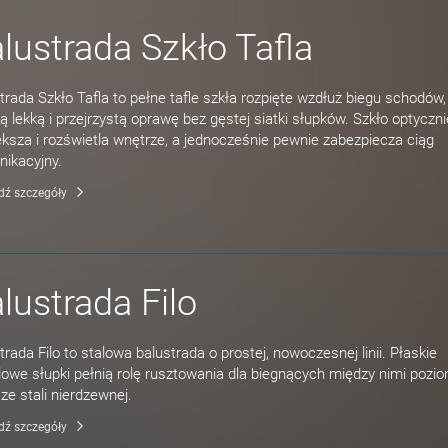
lustrada Szkło Tafla
trada Szkło Tafla to pełne tafle szkła rozpięte wzdłuż biegu schodów,
ą lekką i przejrzystą oprawę bez gęstej siatki słupków. Szkło optyczni
ksza i rozświetla wnętrze, a jednocześnie pewnie zabezpiecza ciąg
ikacyjny.
dź szczegóły
lustrada Filo
trada Filo to stalowa balustrada o prostej, nowoczesnej linii. Płaskie
owe słupki pełnią rolę rusztowania dla biegnących między nimi pozi
 ze stali nierdzewnej.
dź szczegóły