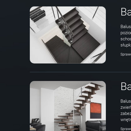
Ba
Balus
pozio
schod
słupk
Spraw
Ba
Balus
zwie
zabez
wnętr
Spraw