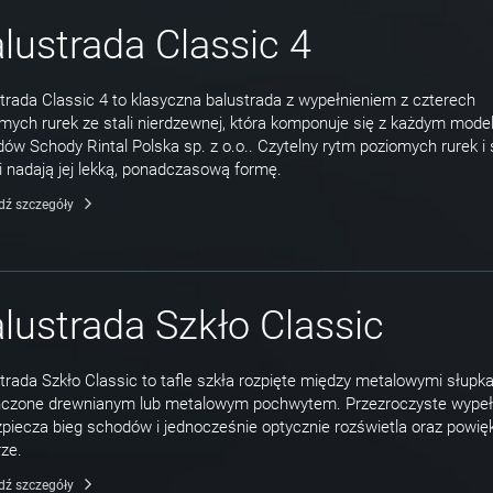
lustrada Classic 4
trada Classic 4 to klasyczna balustrada z wypełnieniem z czterech
mych rurek ze stali nierdzewnej, która komponuje się z każdym mod
ów Schody Rintal Polska sp. z o.o.. Czytelny rytm poziomych rurek i
i nadają jej lekką, ponadczasową formę.
dź szczegóły
lustrada Szkło Classic
trada Szkło Classic to tafle szkła rozpięte między metalowymi słupk
ńczone drewnianym lub metalowym pochwytem. Przezroczyste wypeł
piecza bieg schodów i jednocześnie optycznie rozświetla oraz powię
ze.
dź szczegóły