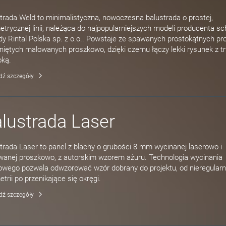
trada Weld to minimalistyczna, nowoczesna balustrada o prostej,
trycznej linii, należąca do najpopularniejszych modeli producenta s
y Rintal Polska sp. z o.o.. Powstaje ze spawanych prostokątnych prof
iętych malowanych proszkowo, dzięki czemu łączy lekki rysunek z t
oką.
dź szczegóły
lustrada Laser
trada Laser to panel z blachy o grubości 8 mm wycinanej laserowo i
anej proszkowo, z autorskim wzorem ażuru. Technologia wycinania
owego pozwala odwzorować wzór dobrany do projektu, od nieregularn
trii po przenikające się okręgi.
dź szczegóły