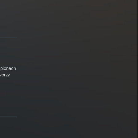
 pionach
worzy