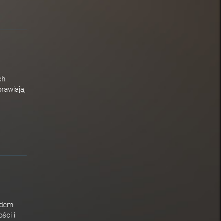
ch
rawiają,
ądem
ści i