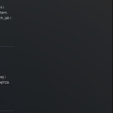
i i
ytem.
, jak i
ej i
nętrza.