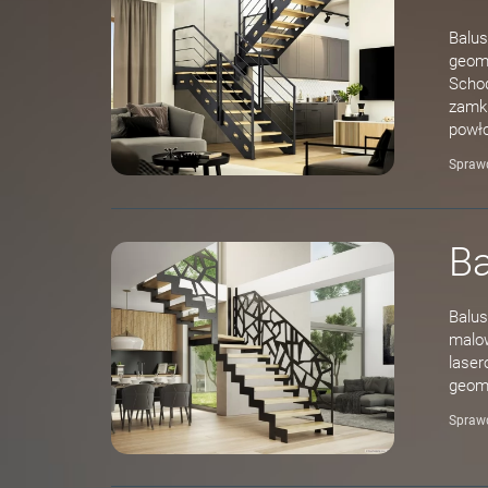
Balus
geome
Schod
zamkn
powł
Spraw
Ba
Balus
malow
laser
geome
Spraw