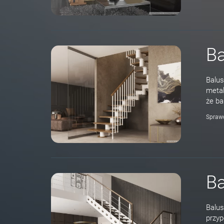
Ba
Balus
metal
że ba
Spraw
Ba
Balus
przyp