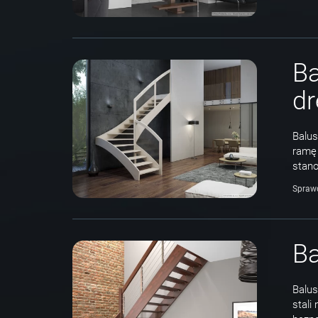
Ba
d
Balus
ramę 
stano
Spraw
Ba
Balus
stali