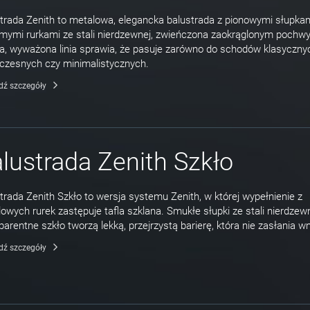
trada Zenith to metalowa, elegancka balustrada z pionowymi słupkam
mymi rurkami ze stali nierdzewnej, zwieńczona zaokrąglonym pochw
a, wyważona linia sprawia, że pasuje zarówno do schodów klasycznych
zesnych czy minimalistycznych.
dź szczegóły
lustrada Zenith Szkło
trada Zenith Szkło to wersja systemu Zenith, w której wypełnienie z
owych rurek zastępuje tafla szklana. Smukłe słupki ze stali nierdzewn
parentne szkło tworzą lekką, przejrzystą barierę, która nie zasłania w
dź szczegóły