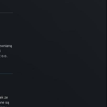
rewnianą
i
o.o..
ek ze
ane są