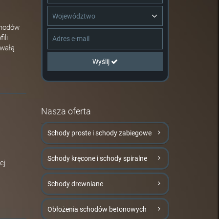
Województwo
chodów
ili
rwałą
Wyślij
Nasza oferta
Schody proste i schody zabiegowe
Schody kręcone i schody spiralne
ej
Schody drewniane
Obłożenia schodów betonowych