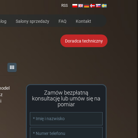
RSS
log
Salony sprzedaży
FAQ
Kontakt
Doradca techniczny
model
Zamów bezpłatną
sz
konsultację lub umów się na
i
pomiar