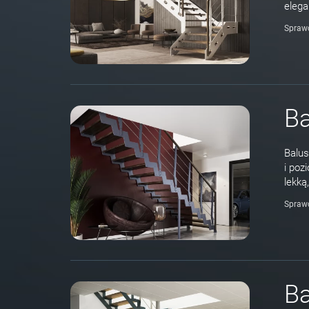
elega
Spraw
Ba
Balus
i poz
lekką
Spraw
Ba