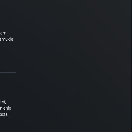
elem
 smukłe
ami,
nienie
ksza