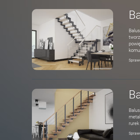
Ba
Balus
tworz
powię
komun
Spraw
Ba
Balus
metal
rurek
Spraw