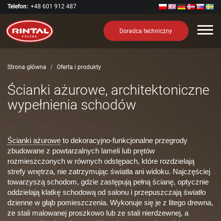
Telefon:
+48 601 912 487
Nawi
Doradca techniczny
Strona główna
Oferta i produkty
Ścianki ażurowe, architektoniczne
wypełnienia schodów
Ścianki ażurowe
to dekoracyjno-funkcjonalne przegrody
zbudowane z powtarzalnych lameli lub prętów
rozmieszczonych w równych odstępach, które rozdzielają
strefy wnętrza, nie zatrzymując światła ani widoku. Najczęściej
towarzyszą schodom, gdzie zastępują pełną ścianę, optycznie
oddzielają klatkę schodową od salonu i przepuszczają światło
dzienne w głąb pomieszczenia. Wykonuje się je z litego drewna,
ze stali malowanej proszkowo lub ze stali nierdzewnej, a