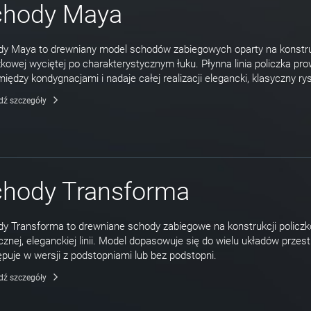
chody Maya
y Maya to drewniany model schodów zabiegowych oparty na konstru
zkowej wyciętej po charakterystycznym łuku. Płynna linia policzka pr
między kondygnacjami i nadaje całej realizacji elegancki, klasyczny rys
dź szczegóły
chody Transforma
y Transforma to drewniane schody zabiegowe na konstrukcji policzk
cznej, eleganckiej linii. Model dopasowuje się do wielu układów przestr
puje w wersji z podstopniami lub bez podstopni.
dź szczegóły