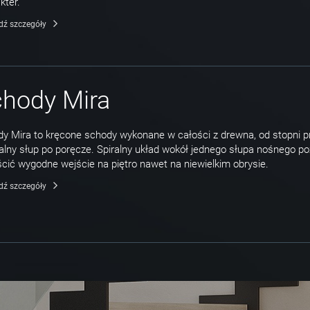
kter.
dź szczegóły
hody Mira
y Mira to kręcone schody wykonane w całości z drewna, od stopni p
alny słup po poręcze. Spiralny układ wokół jednego słupa nośnego p
cić wygodne wejście na piętro nawet na niewielkim obrysie.
dź szczegóły