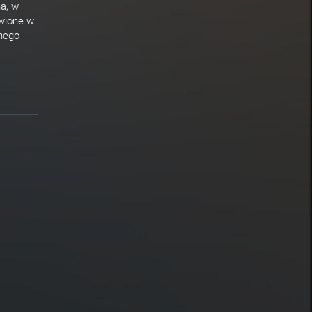
a, w
twione w
anego