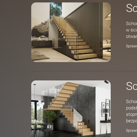
S
Schod
w ści
otwar
Spraw
Sc
Schod
podst
stopn
bezpo
Spraw