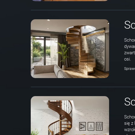
Sc
Schod
dywan
zwart
osi.
Spraw
S
Schod
się z
wzrok