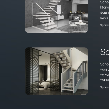
Schod
który
ścian
szkła
Spraw
Sc
Schod
wpisu
wykon
waria
Spraw