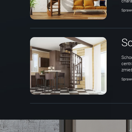
chara
Spraw
Sc
Schod
centr
zmieś
Spraw