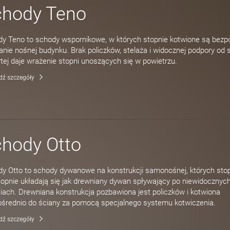
chody Teno
y Teno to schody wspornikowe, w których stopnie kotwione są bezp
anie nośnej budynku. Brak policzków, stelaża i widocznej podpory od 
tej daje wrażenie stopni unoszących się w powietrzu.
dź szczegóły
hody Otto
y Otto to schody dywanowe na konstrukcji samonośnej, których stop
opnie układają się jak drewniany dywan spływający po niewidocznyc
iach. Drewniana konstrukcja pozbawiona jest policzków i kotwiona
średnio do ściany za pomocą specjalnego systemu kotwiczenia.
dź szczegóły