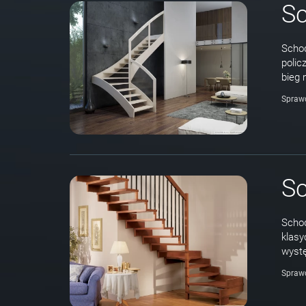
S
Schod
polic
bieg 
Spraw
S
Schod
klasy
wystę
Spraw