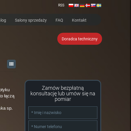
RSS
log
Salony sprzedaży
FAQ
Kontakt
Doradca techniczny
Zamów bezpłatną
otyku
konsultację lub umów się na
to łączą
pomiar
ska sp.