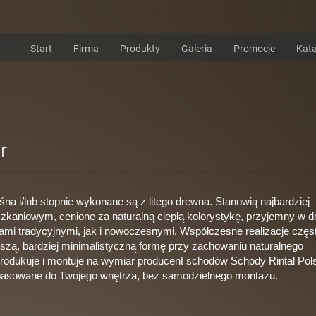
Start
Firma
Produkty
Galeria
Promocje
Kata
r
śna i/lub stopnie wykonane są z litego drewna. Stanowią najbardziej
zkaniowym, cenione za naturalną ciepłą kolorystykę, przyjemny w d
zami tradycyjnymi, jak i nowoczesnymi. Współczesne realizacje częs
jszą, bardziej minimalistyczną formę przy zachowaniu naturalnego
produkuje i montuje na wymiar
producent schodów
Schody Rintal Pol
opasowane do Twojego wnętrza, bez samodzielnego montażu.