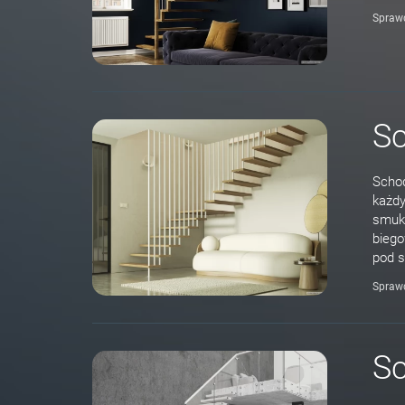
Spraw
Sc
Schod
każdy
smukł
biego
pod s
Spraw
Sc