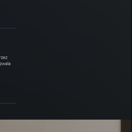
rzez
ozwala