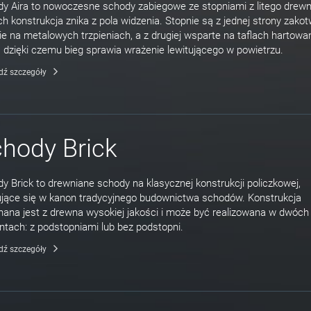
y Aira to nowoczesne schody zabiegowe ze stopniami z litego drewn
ch konstrukcja znika z pola widzenia. Stopnie są z jednej strony zako
ie na metalowych trzpieniach, a z drugiej wsparte na taflach hartow
, dzięki czemu bieg sprawia wrażenie lewitującego w powietrzu.
dź szczegóły
hody Brick
y Brick to drewniane schody na klasycznej konstrukcji policzkowej,
jące się w kanon tradycyjnego budownictwa schodów. Konstrukcja
ana jest z drewna wysokiej jakości i może być realizowana w dwóch
ntach: z podstopniami lub bez podstopni.
dź szczegóły