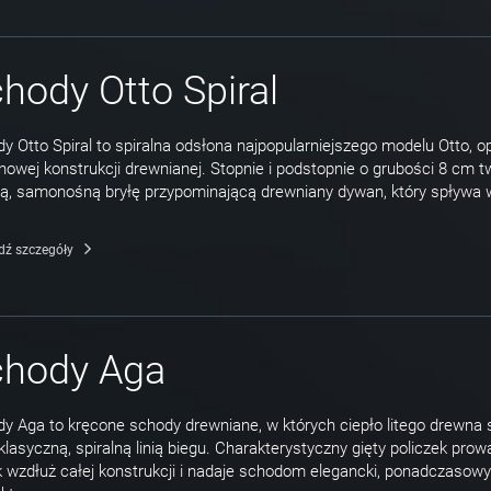
hody Otto Spiral
y Otto Spiral to spiralna odsłona najpopularniejszego modelu Otto, o
owej konstrukcji drewnianej. Stopnie i podstopnie o grubości 8 cm t
ą, samonośną bryłę przypominającą drewniany dywan, który spływa 
dź szczegóły
chody Aga
y Aga to kręcone schody drewniane, w których ciepło litego drewna 
 klasyczną, spiralną linią biegu. Charakterystyczny gięty policzek prow
 wzdłuż całej konstrukcji i nadaje schodom elegancki, ponadczasowy