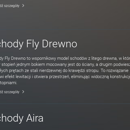
dź szczegóły
hody Fly Drewno
y Fly Drewno to wspornikowy model schodów z litego drewna, w któ
 stopień jednym bokiem mocowany jest do ściany, a drugim podwies
ych prętach ze stali nierdzewnej do krawędzi stropu. To rozwiązanie
wi efekt lewitacji i otwiera przestrzeń, eliminując widoczną konstrukc
topniami.
dź szczegóły
hody Aira