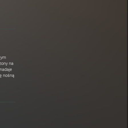
rym
zony na
 nadaje
ję nośną