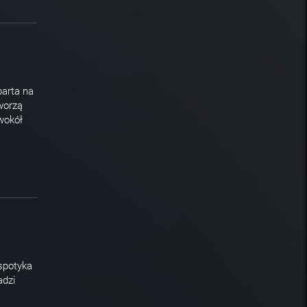
parta na
worzą
wokół
spotyka
adzi