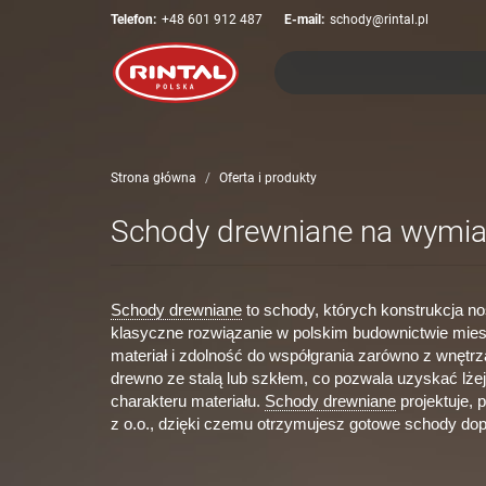
Telefon:
+48 601 912 487
E-mail:
schody@rintal.pl
Strona główna
Oferta i produkty
Schody drewniane na wymia
Schody drewniane
to schody, których konstrukcja no
klasyczne rozwiązanie w polskim budownictwie mies
materiał i zdolność do współgrania zarówno z wnętr
drewno ze stalą lub szkłem, co pozwala uzyskać lże
charakteru materiału.
Schody drewniane
projektuje, 
z o.o., dzięki czemu otrzymujesz gotowe schody d