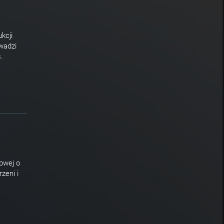
kcji
owadzi
.
owej o
zeni i