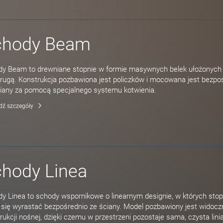
chody Beam
y Beam to drewniane stopnie w formie masywnych belek ułożonych
rugą. Konstrukcja pozbawiona jest policzków i mocowana jest bezpo
iany za pomocą specjalnego systemu kotwienia.
dź szczegóły
hody Linea
y Linea to schody wspornikowe o linearnym designie, w których stop
 się wyrastać bezpośrednio ze ściany. Model pozbawiony jest widocz
rukcji nośnej, dzięki czemu w przestrzeni pozostaje sama, czysta linia