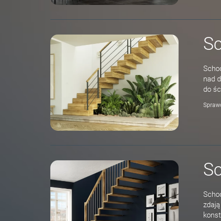
S
Schod
nad d
do śc
Spraw
Sc
Schod
zdają
konst