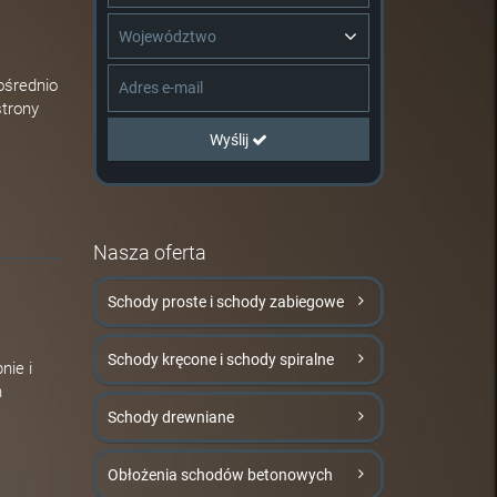
Województwo
ośrednio
strony
Wyślij
Nasza oferta
Schody proste i schody zabiegowe
Schody kręcone i schody spiralne
nie i
h
Schody drewniane
Obłożenia schodów betonowych