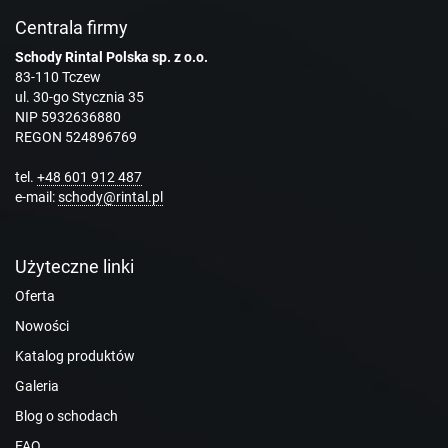
Centrala firmy
Schody Rintal Polska sp. z o.o.
83-110 Tczew
ul. 30-go Stycznia 35
NIP 5932636880
REGON 524896769
tel.
+48 601 912 487
e-mail:
schody@rintal.pl
Użyteczne linki
Oferta
Nowości
Katalog produktów
Galeria
Blog o schodach
FAQ