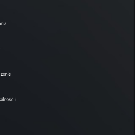
nia.
e
szenie
ilność i