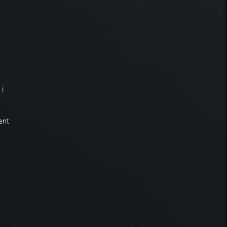
 i
ent
.