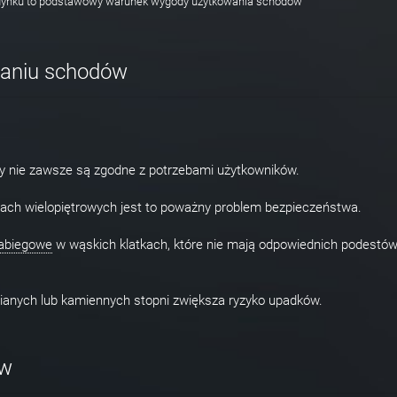
udynku to podstawowy warunek wygody użytkowania schodów
waniu schodów
y nie zawsze są zgodne z potrzebami użytkowników.
mach wielopiętrowych jest to poważny problem bezpieczeństwa.
abiegowe
w wąskich klatkach, które nie mają odpowiednich podestó
nianych lub kamiennych stopni zwiększa ryzyko upadków.
ów