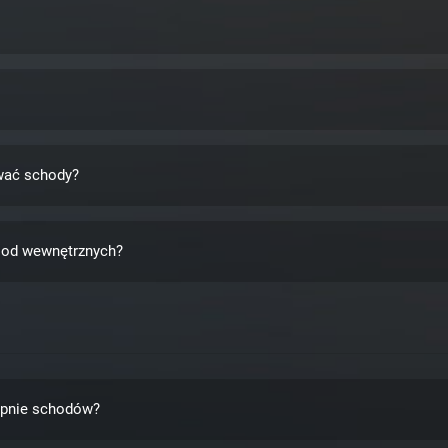
wać schody?
ą od wewnętrznych?
topnie schodów?