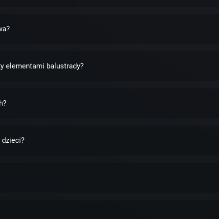
wa?
y elementami balustrady?
h?
 dzieci?