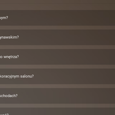
owym?
ndynawskim?
o wnętrza?
koracyjnym salonu?
 schodach?