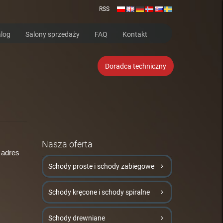
RSS
log
Salony sprzedaży
FAQ
Kontakt
Doradca techniczny
Nasza oferta
 adres
Schody proste i schody zabiegowe
Schody kręcone i schody spiralne
Schody drewniane