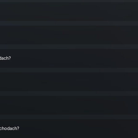
dach?
schodach?