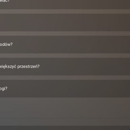
ować?
hodów?
iększyć przestrzeń?
ogi?