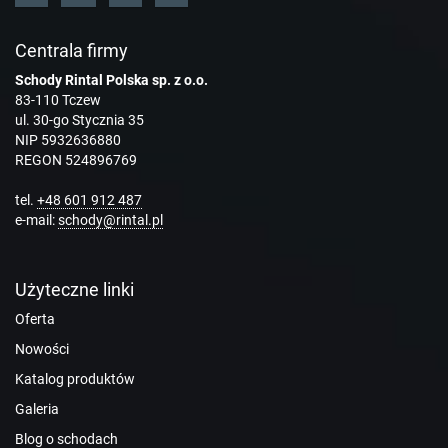
Centrala firmy
Schody Rintal Polska sp. z o.o.
83-110 Tczew
ul. 30-go Stycznia 35
NIP 5932636880
REGON 524896769
tel.
+48 601 912 487
e-mail:
schody@rintal.pl
Użyteczne linki
Oferta
Nowości
Katalog produktów
Galeria
Blog o schodach