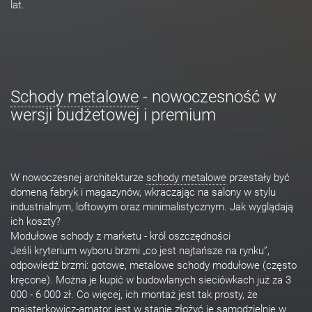
lat.
Schody metalowe
- nowoczesność w
wersji budżetowej i premium
W nowoczesnej architekturze
schody metalowe
przestały być
domeną fabryk i magazynów, wkraczając na salony w stylu
industrialnym, loftowym oraz minimalistycznym. Jak wyglądają
ich koszty?
Modułowe schody z marketu - król oszczędności
Jeśli kryterium wyboru brzmi „co jest najtańsze na rynku”,
odpowiedź brzmi: gotowe, metalowe schody modułowe (często
kręcone). Można je kupić w budowlanych sieciówkach już za 3
000 - 6 000 zł. Co więcej, ich montaż jest tak prosty, że
majsterkowicz-amator jest w stanie złożyć je samodzielnie w