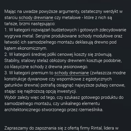
Mając na uwadze powyższe argumenty, ostateczny werdykt w
starciu
schody drewniane
czy metalowe - które z nich są
tańsze, brzmi następująco:
1. W kategorii rozwiązań budżetowych i gotowych zdecydowanie
wygrywa metal. Seryjnie produkowane schody modułowe oraz
łatwość ich samodzielnego montażu deklasują drewno pod
kątem ekonomicznym.
2. W kategorii średniej półki cenowej koszty się zrównują.
Stabilny, stalowy stelaż obłożony drewnem kosztuje podobnie,
co klasyczne schody z drewna jesionowego.
3. W kategorii premium to
schody drewniane
(zwłaszcza modne
konstrukcje dywanowe czy wspornikowe z egzotycznych
gatunków drewna) potrafią osiągnąć najwyższe pułapy cenowe,
stając się najdroższą opcją inwestycji.
Wybór zależy więc od tego, czy szukasz gotowego produktu do
samodzielnego montażu, czy unikalnego elementu
architektonicznego stworzonego przez rzemieślnika.
Zapraszamy do zapoznania się z ofertą firmy Rintal, lidera w