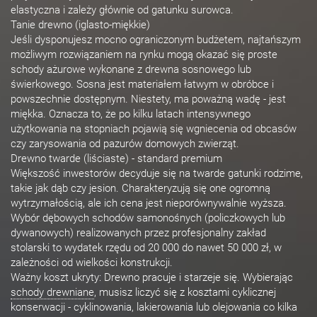
elastyczna i zależy głównie od gatunku surowca.
Tanie drewno (iglasto-miękkie)
Jeśli dysponujesz mocno ograniczonym budżetem, najtańszym
możliwym rozwiązaniem na rynku mogą okazać się proste
schody ażurowe wykonane z drewna sosnowego lub
świerkowego. Sosna jest materiałem łatwym w obróbce i
powszechnie dostępnym. Niestety, ma poważną wadę - jest
miękka. Oznacza to, że po kilku latach intensywnego
użytkowania na stopniach pojawią się wgniecenia od obcasów
czy zarysowania od pazurów domowych zwierząt.
Drewno twarde (liściaste) - standard premium
Większość inwestorów decyduje się na twarde gatunki rodzime,
takie jak dąb czy jesion. Charakteryzują się one ogromną
wytrzymałością, ale ich cena jest nieporównywalnie wyższa.
Wybór dębowych schodów samonośnych (policzkowych lub
dywanowych) realizowanych przez profesjonalny zakład
stolarski to wydatek rzędu od 20 000 do nawet 50 000 zł, w
zależności od wielkości konstrukcji.
Ważny koszt ukryty: Drewno pracuje i starzeje się. Wybierając
schody drewniane
, musisz liczyć się z kosztami cyklicznej
konserwacji - cyklinowania, lakierowania lub olejowania co kilka