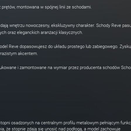
z prętów, montowana w spójnej linii ze schodami.
nadają wnętrzu nowoczesny, ekskluzywny charakter. Schody Reve pasu
ych oraz eleganckich aranżacji klasycznych.
 model Reve dopasowujesz do układu prostego lub zabiegowego. Zysku
wyrazistym akcentem.
dukowane i zamontowane na wymiar przez producenta schodów Scho
topni osadzonych na centralnym profilu metalowym pełniącym funkc
ia, że stopnie zdają się unosić nad podłogą, a model zachowuje