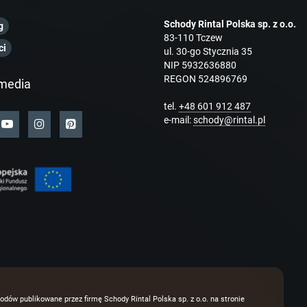
Schody Rintal Polska sp. z o.o.
g
83-110 Tczew
ci
ul. 30-go Stycznia 35
NIP 5932636880
REGON 524896769
media
tel.
+48 601 912 487
e-mail:
schody@rintal.pl
odów publikowane przez firmę Schody Rintal Polska sp. z o.o. na stronie