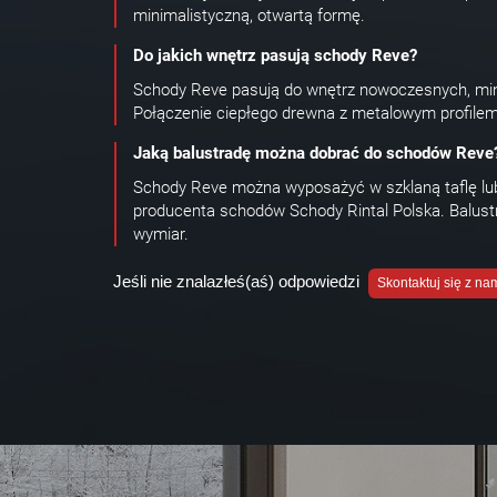
minimalistyczną, otwartą formę.
Do jakich wnętrz pasują schody Reve?
Schody Reve pasują do wnętrz nowoczesnych, minim
Połączenie ciepłego drewna z metalowym profilem i 
Jaką balustradę można dobrać do schodów Reve
Schody Reve można wyposażyć w szklaną taflę lub 
producenta schodów Schody Rintal Polska. Balustr
wymiar.
Jeśli nie znalazłeś(aś) odpowiedzi
Skontaktuj się z na