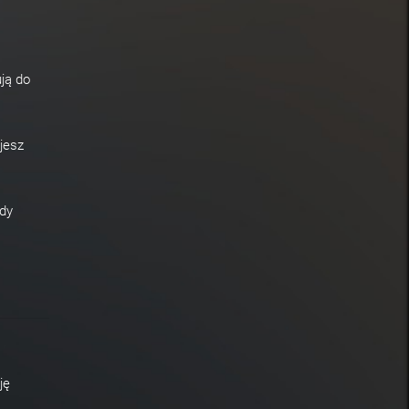
ją do
jesz
dy
ję