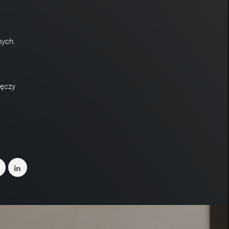
nych.
ręczy
a