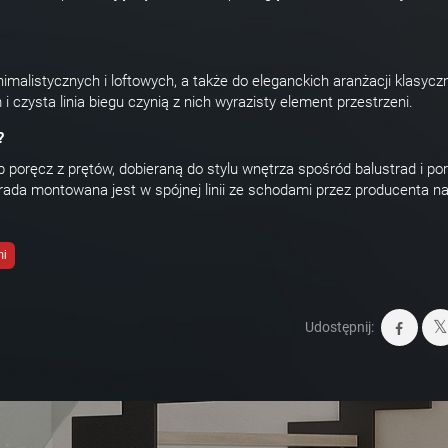
alistycznych i loftowych, a także do eleganckich aranżacji klasycz
czysta linia biegu czynią z nich wyrazisty element przestrzeni.
?
poręcz z prętów, dobieraną do stylu wnętrza spośród balustrad i po
ada montowana jest w spójnej linii ze schodami przez producenta n
mi
Udostępnij: