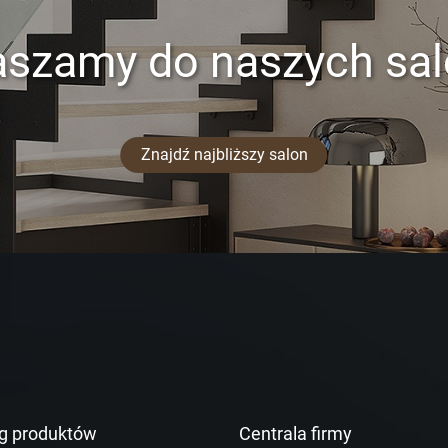
aszamy do naszych sa
Znajdź najbliższy salon
g produktów
Centrala firmy