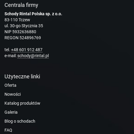
Centrala firmy
Schody Rintal Polska sp. z o.o.
83-110 Tczew
ul. 30-go Stycznia 35
NIP 5932636880
REGON 524896769
tel.
+48 601 912 487
e-mail:
schody@rintal.pl
Użyteczne linki
Oferta
Nowości
Katalog produktów
Galeria
Blog o schodach
FAQ