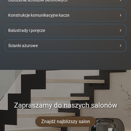
Obłożenia schodów betonowych
Konstrukcje komunikacyjne kacze
Balustrady i poręcze
Ścianki ażurowe
Zapraszamy do naszych salonów
Znajdź najbliższy salon