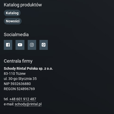
Katalog produktów
Katalog
Nowości
Socialmedia
Centrala firmy
Schody Rintal Polska sp. z o.o.
83-110 Tczew
ul. 30-go Stycznia 35
NIP 5932636880
REGON 524896769
tel.
+48 601 912 487
e-mail:
schody@rintal.pl