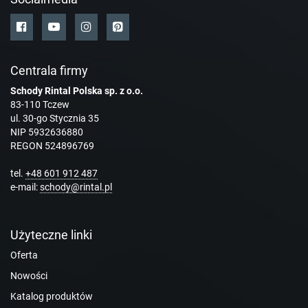
Centrala firmy
Schody Rintal Polska sp. z o.o.
83-110 Tczew
ul. 30-go Stycznia 35
NIP 5932636880
REGON 524896769
tel.
+48 601 912 487
e-mail:
schody@rintal.pl
Użyteczne linki
Oferta
Nowości
Katalog produktów