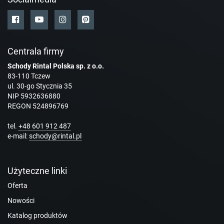
Centrala firmy
Schody Rintal Polska sp. z o.o.
83-110 Tczew
ul. 30-go Stycznia 35
NIP 5932636880
REGON 524896769
tel.
+48 601 912 487
e-mail:
schody@rintal.pl
Użyteczne linki
Oferta
Nowości
Katalog produktów