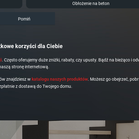
Obłożenie na beton
Pomiń
kowe korzyści dla Ciebie
i
. Często oferujemy duże zniżki, rabaty, czy upusty. Bądź na bieżąco i od
naszą stronę internetową.
dów znajdziesz w
katalogu naszych produktów
. Możesz go obejrzeć, pobr
płatnie z dostawą do Twojego domu.