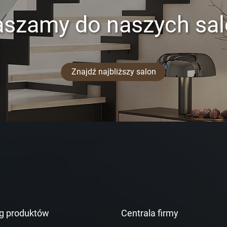
aszamy do naszych sa
Znajdź najbliższy salon
g produktów
Centrala firmy