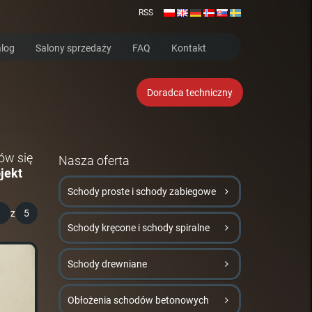
RSS
log
Salony sprzedaży
FAQ
Kontakt
Doradca techniczny
ów się
Nasza oferta
jekt
Schody proste i schody zabiegowe
1
z
5
Schody kręcone i schody spiralne
Schody drewniane
Obłożenia schodów betonowych