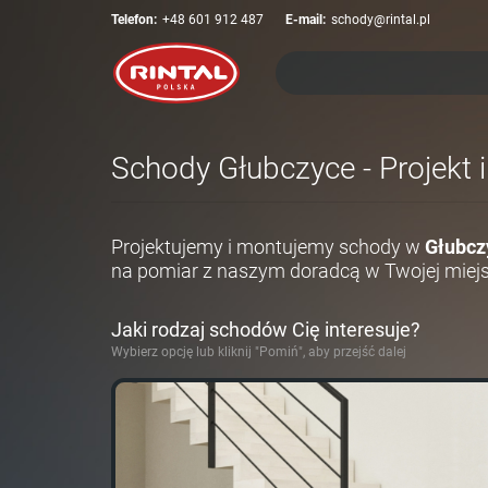
Telefon:
+48 601 912 487
E-mail:
schody@rintal.pl
Schody Głubczyce - Projekt 
Projektujemy i montujemy schody w
Głubcz
na pomiar z naszym doradcą w Twojej miej
Jaki rodzaj schodów Cię interesuje?
Wybierz opcję lub kliknij "Pomiń", aby przejść dalej