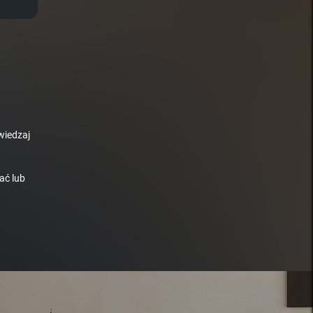
wiedzaj
ać lub