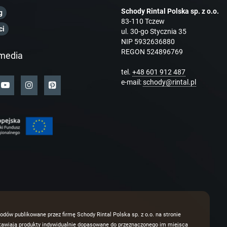
Schody Rintal Polska sp. z o.o.
g
83-110 Tczew
ci
ul. 30-go Stycznia 35
NIP 5932636880
REGON 524896769
media
tel.
+48 601 912 487
e-mail:
schody@rintal.pl
odów publikowane przez firmę Schody Rintal Polska sp. z o.o. na stronie
dstawiają produkty indywidualnie dopasowane do przeznaczonego im miejsca