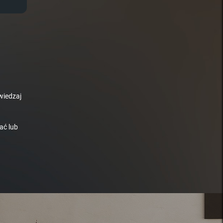
wiedzaj
ać lub