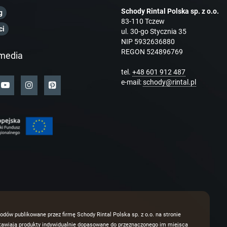
Schody Rintal Polska sp. z o.o.
g
83-110 Tczew
ci
ul. 30-go Stycznia 35
NIP 5932636880
REGON 524896769
media
tel.
+48 601 912 487
e-mail:
schody@rintal.pl
odów publikowane przez firmę Schody Rintal Polska sp. z o.o. na stronie
dstawiają produkty indywidualnie dopasowane do przeznaczonego im miejsca