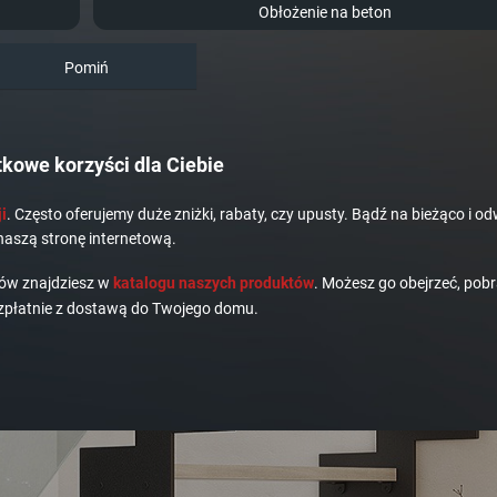
Obłożenie na beton
Pomiń
kowe korzyści dla Ciebie
i
. Często oferujemy duże zniżki, rabaty, czy upusty. Bądź na bieżąco i od
naszą stronę internetową.
dów znajdziesz w
katalogu naszych produktów
. Możesz go obejrzeć, pobr
płatnie z dostawą do Twojego domu.