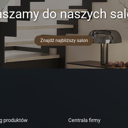
aszamy do naszych sa
Znajdź najbliższy salon
g produktów
Centrala firmy