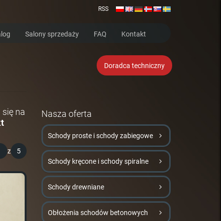
RSS
log
Salony sprzedaży
FAQ
Kontakt
Doradca techniczny
 się na
Nasza oferta
t
Schody proste i schody zabiegowe
1
z
5
Schody kręcone i schody spiralne
Schody drewniane
Obłożenia schodów betonowych