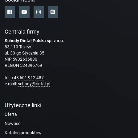
Centrala firmy
Schody Rintal Polska sp. z o.o.
83-110 Tczew
ul. 30-go Stycznia 35
NIP 5932636880
REGON 524896769
tel.
+48 601 912 487
e-mail:
schody@rintal.pl
Użyteczne linki
Oferta
Nowości
Katalog produktów