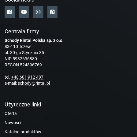
Centrala firmy
Schody Rintal Polska sp. z o.o.
83-110 Tczew
ul. 30-go Stycznia 35
NIP 5932636880
REGON 524896769
tel.
+48 601 912 487
e-mail:
schody@rintal.pl
Użyteczne linki
Oferta
Nowości
Katalog produktów