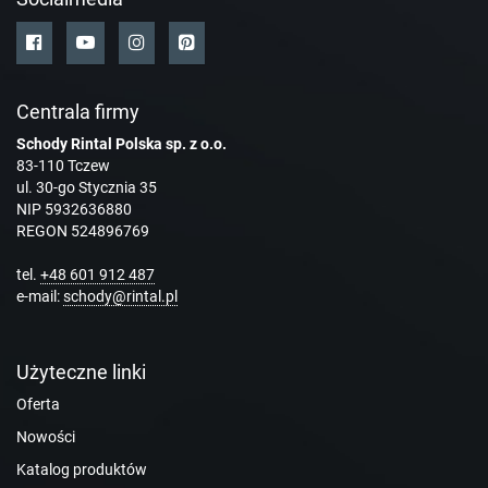
Centrala firmy
Schody Rintal Polska sp. z o.o.
83-110 Tczew
ul. 30-go Stycznia 35
NIP 5932636880
REGON 524896769
tel.
+48 601 912 487
e-mail:
schody@rintal.pl
Użyteczne linki
Oferta
Nowości
Katalog produktów