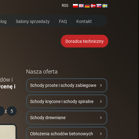
RSS
log
Salony sprzedaży
FAQ
Kontakt
Doradca techniczny
Nasza oferta
dów i
Schody proste i schody zabiegowe
cenę i
Schody kręcone i schody spiralne
1
z
5
Schody drewniane
Obłożenia schodów betonowych