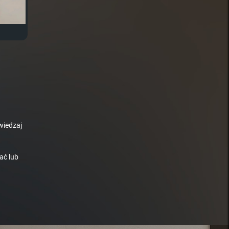
wiedzaj
ać lub