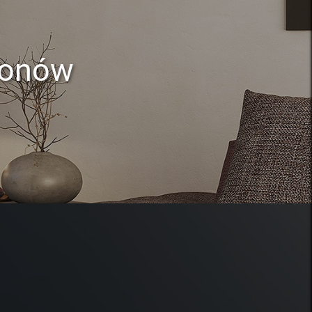
lonów