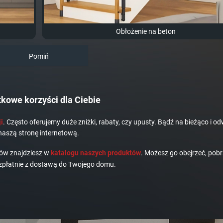
Obłożenie na beton
Pomiń
kowe korzyści dla Ciebie
i
. Często oferujemy duże zniżki, rabaty, czy upusty. Bądź na bieżąco i od
naszą stronę internetową.
dów znajdziesz w
katalogu naszych produktów
. Możesz go obejrzeć, pobr
płatnie z dostawą do Twojego domu.