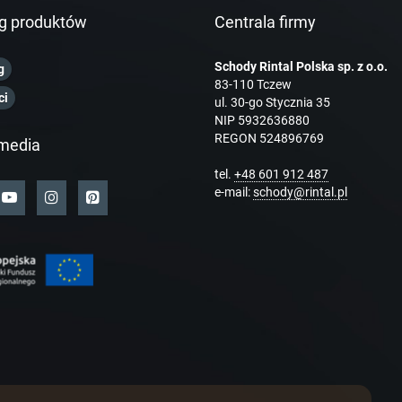
g produktów
Centrala firmy
Schody Rintal Polska sp. z o.o.
g
83-110 Tczew
ci
ul. 30-go Stycznia 35
NIP 5932636880
REGON 524896769
media
tel.
+48 601 912 487
e-mail:
schody@rintal.pl