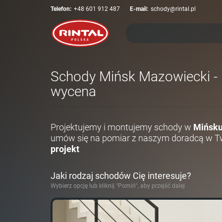
Telefon:
+48 601 912 487
E-mail:
schody@rintal.pl
Schody Mińsk Mazowiecki - P
wycena
Projektujemy i montujemy schody w
Mińsk
umów się na pomiar z naszym doradcą w Tw
projekt
Jaki rodzaj schodów Cię interesuje?
Wybierz opcję lub kliknij "Pomiń", aby przejść dalej