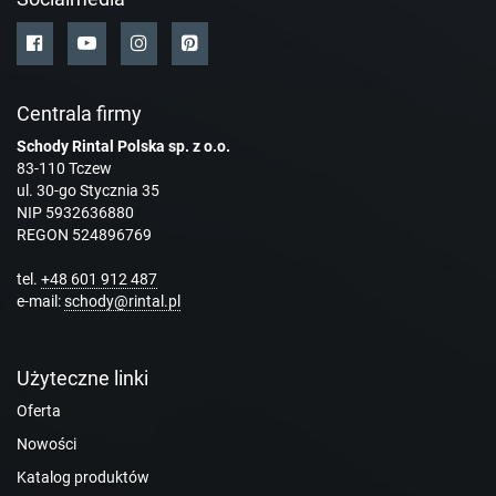
Centrala firmy
Schody Rintal Polska sp. z o.o.
83-110 Tczew
ul. 30-go Stycznia 35
NIP 5932636880
REGON 524896769
tel.
+48 601 912 487
e-mail:
schody@rintal.pl
Użyteczne linki
Oferta
Nowości
Katalog produktów