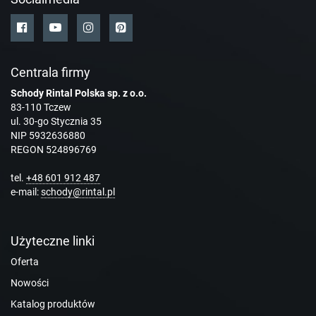
Centrala firmy
Schody Rintal Polska sp. z o.o.
83-110 Tczew
ul. 30-go Stycznia 35
NIP 5932636880
REGON 524896769
tel.
+48 601 912 487
e-mail:
schody@rintal.pl
Użyteczne linki
Oferta
Nowości
Katalog produktów