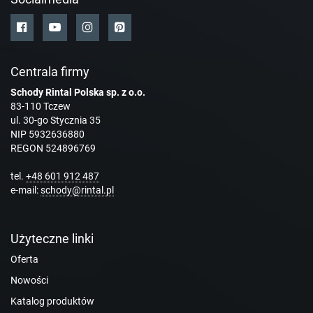
Centrala firmy
Schody Rintal Polska sp. z o.o.
83-110 Tczew
ul. 30-go Stycznia 35
NIP 5932636880
REGON 524896769
tel.
+48 601 912 487
e-mail:
schody@rintal.pl
Użyteczne linki
Oferta
Nowości
Katalog produktów