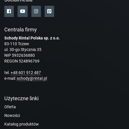
Centrala firmy
Schody Rintal Polska sp. z o.o.
83-110 Tczew
ul. 30-go Stycznia 35
NIP 5932636880
REGON 524896769
tel.
+48 601 912 487
e-mail:
schody@rintal.pl
Użyteczne linki
Oferta
Nowości
Katalog produktów