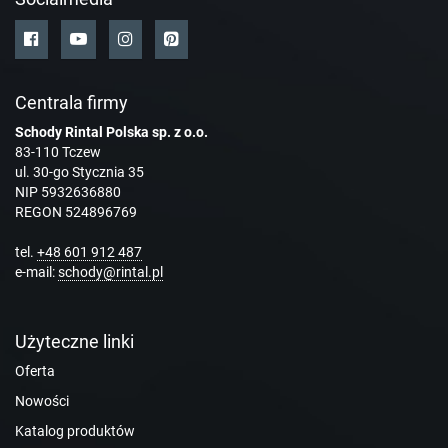
Centrala firmy
Schody Rintal Polska sp. z o.o.
83-110 Tczew
ul. 30-go Stycznia 35
NIP 5932636880
REGON 524896769
tel.
+48 601 912 487
e-mail:
schody@rintal.pl
Użyteczne linki
Oferta
Nowości
Katalog produktów