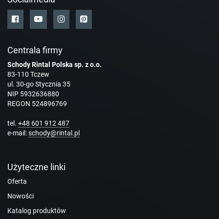
Centrala firmy
Schody Rintal Polska sp. z o.o.
83-110 Tczew
ul. 30-go Stycznia 35
NIP 5932636880
REGON 524896769
tel.
+48 601 912 487
e-mail:
schody@rintal.pl
Użyteczne linki
Oferta
Nowości
Katalog produktów