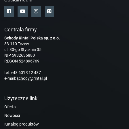
Centrala firmy
Schody Rintal Polska sp. z o.o.
83-110 Tczew
ul. 30-go Stycznia 35
NIP 5932636880
REGON 524896769
tel.
+48 601 912 487
e-mail:
schody@rintal.pl
Użyteczne linki
Oferta
Nowości
Katalog produktów