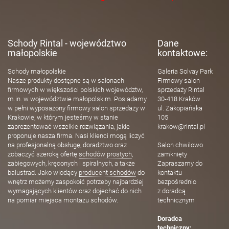
Schody Rintal - województwo
Dane
małopolskie
kontaktowe:
Schody małopolskie
Galeria Solvay Park
Nasze produkty dostępne są w salonach
Firmowy salon
firmowych w większości polskich województw,
sprzedaży Rintal
m.in. w województwie małopolskim. Posiadamy
30-418 Kraków
w pełni wyposażony firmowy salon sprzedaży w
ul. Zakopiańska
Krakowie, w którym jesteśmy w stanie
105
zaprezentować wszelkie rozwiązania, jakie
krakow@rintal.pl
proponuje nasza firma. Nasi klienci mogą liczyć
na profesjonalną obsługę, doradztwo oraz
Salon chwilowo
zobaczyć szeroką ofertę
schodów prostych
,
zamknięty
zabiegowych, kręconych i spiralnych, a także
Zapraszamy do
balustrad. Jako wiodący
producent schodów
do
kontaktu
wnętrz możemy zaspokoić potrzeby najbardziej
bezpośrednio
wymagających klientów oraz dojechać do nich
z doradcą
na pomiar miejsca montażu schodów.
technicznym
Doradca
techniczny: