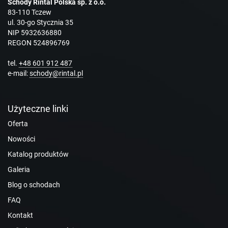
Schody Rintal Polska sp. z o.o.
83-110 Tczew
ul. 30-go Stycznia 35
NIP 5932636880
REGON 524896769
tel.
+48 601 912 487
e-mail:
schody@rintal.pl
Użyteczne linki
Oferta
Nowości
Katalog produktów
Galeria
Blog o schodach
FAQ
Kontakt