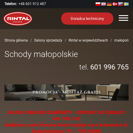
Telefon:
+48 601 912 487
Nawi
Doradca techniczny
Strona główna
Salony sprzedaży
Rintal w województwach
małopolski
Schody małopolskie
tel.
601 996 765
SALON CHWILOWO ZAMKNIĘTY - KONTAKT DO DORADCY
601-996-765
(Najbliższy salon firmowy Rintal znajduje się w Katowicach al.
Roździeńskiego 191 - TTW HOME)