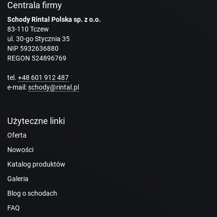
Centrala firmy
Schody Rintal Polska sp. z o.o.
83-110 Tczew
ul. 30-go Stycznia 35
NIP 5932636880
REGON 524896769
tel.
+48 601 912 487
e-mail:
schody@rintal.pl
Użyteczne linki
Oferta
Nowości
Katalog produktów
Galeria
Blog o schodach
FAQ