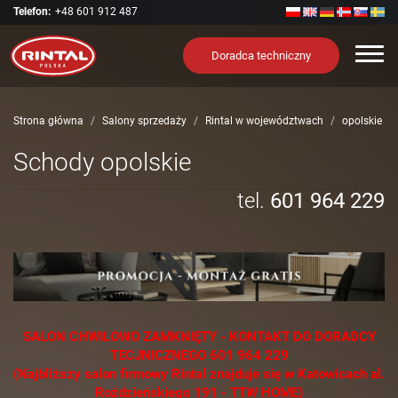
Telefon:
+48 601 912 487
Nawi
Doradca techniczny
Strona główna
Salony sprzedaży
Rintal w województwach
opolskie
Schody opolskie
tel.
601 964 229
SALON CHWILOWO ZAMKNIĘTY - KONTAKT DO DORADCY
TECJNICZNEGO 601 964 229
(Najbliższy salon firmowy Rintal znajduje się w Katowicach al.
Roździeńskiego 191 - TTW HOME)