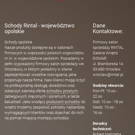
Schody Rintal - województwo
Dane
opolskie
Kontaktowe:
Schody opolskie
Firmowy salon
Nasze produkty dostępne są w salonach
sprzedaży RINTAL
firmowych w większości polskich województw,
Galeria Wnętrz
m.in. w województwie opolskim. Posiadamy w
DOMAR
pełni wyposażony firmowy salon sprzedaży we
ul. Braniborska 14
Wrocławiu, w którym jesteśmy w stanie
53-680 Wrocław
zaprezentować wszelkie rozwiązania, jakie
wroclaw@rintal.pl
proponuje nasza firma. Nasi klienci mogą liczyć
na profesjonalną obsługę, doradztwo oraz
Godziny otwarcia:
zobaczyć szeroką ofertę
schodów prostych
,
Pon-Pt: 10.oo -
zabiegowych, kręconych i spiralnych, a także
22.oo
balustrad. Jako wiodący
producent schodów
do
Sob: 10.oo - 18.oo
wnętrz możemy zaspokoić potrzeby najbardziej
Niedz: 10.oo -
wymagających klientów oraz dojechać do nich
16.oo
na pomiar miejsca montażu schodów.
Doradcy
techniczni:
Robert Nietrzeba