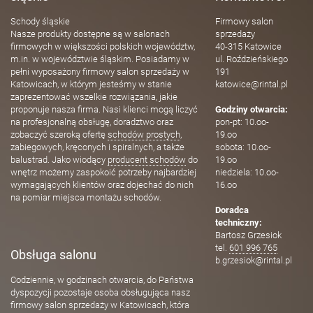
Schody śląskie
Firmowy salon
Nasze produkty dostępne są w salonach
sprzedaży
firmowych w większości polskich województw,
40-315 Katowice
m.in. w województwie śląskim. Posiadamy w
ul. Roździeńskiego
pełni wyposażony firmowy salon sprzedaży w
191
Katowicach, w którym jesteśmy w stanie
katowice@rintal.pl
zaprezentować wszelkie rozwiązania, jakie
proponuje nasza firma. Nasi klienci mogą liczyć
Godziny otwarcia:
na profesjonalną obsługę, doradztwo oraz
pon-pt: 10.oo-
zobaczyć szeroką ofertę
schodów prostych
,
19.oo
zabiegowych, kręconych i spiralnych, a także
sobota: 10.oo-
balustrad. Jako wiodący
producent schodów
do
19.oo
wnętrz możemy zaspokoić potrzeby najbardziej
niedziela: 10.oo-
wymagających klientów oraz dojechać do nich
16.oo
na pomiar miejsca montażu schodów.
Doradca
techniczny:
Bartosz Grzesiok
tel.
601 996 765
Obsługa salonu
b.grzesiok@rintal.pl
Codziennie, w godzinach otwarcia, do Państwa
dyspozycji pozostaje osoba obsługująca nasz
firmowy salon sprzedaży w Katowicach, która