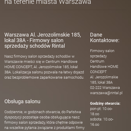
na terenie miasta Warszawa
Warszawa Al. Jerozolimskie 185,
Dane
lokal 38A - Firmowy salon
Kontaktowe:
sprzedaży schodów Rintal
Firmowy salon
sprzedaży
Nasz firmowy salon sprzedaży schodów w
Centrum
Warszawie mieści się w Centrum Handlowe
Handlowe HOME
HOME CONCEPT, Al. Jerozolimskie 185, lokal
CONCEPT
38A. Lokalizacja salonu pozwala na łatwy dojazd
Al. Jerozolimskie
oraz bezproblemowe zaparkowanie samochodu.
185, lokal 38A
02-222 Warszawa
warszawa@rintal.pl
Obsługa salonu
Godziny otwarcia:
pon-pt: 10.oo-
Codziennie, w godzinach otwarcia, do Państwa
18.oo
dyspozycji pozostaje osoba obsługująca nasz
sobota: 10.oo-
firmowy salon sprzedaży, która chętnie odpowie
16.oo
na wszelkie pytania związane z produktami firmy