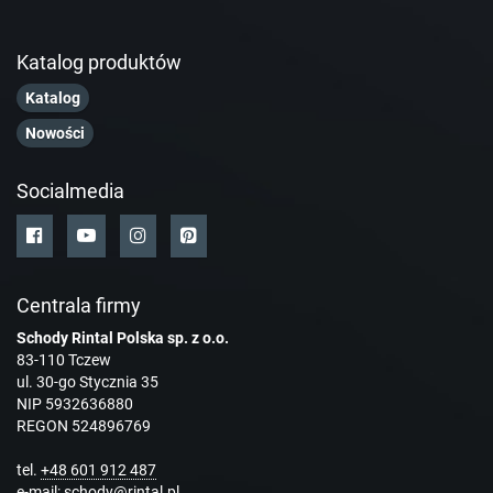
Katalog produktów
Katalog
Nowości
Socialmedia
Centrala firmy
Schody Rintal Polska sp. z o.o.
83-110 Tczew
ul. 30-go Stycznia 35
NIP 5932636880
REGON 524896769
tel.
+48 601 912 487
e-mail:
schody@rintal.pl