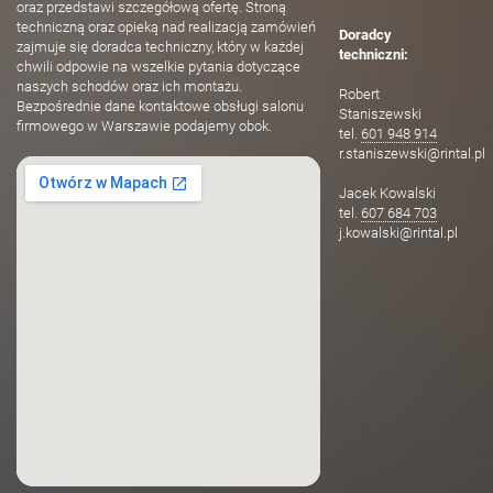
oraz przedstawi szczegółową ofertę. Stroną
techniczną oraz opieką nad realizacją zamówień
Doradcy
zajmuje się doradca techniczny, który w każdej
techniczni:
chwili odpowie na wszelkie pytania dotyczące
naszych schodów oraz ich montażu.
Robert
Bezpośrednie dane kontaktowe obsługi salonu
Staniszewski
firmowego w Warszawie podajemy obok.
tel.
601 948 914
r.staniszewski@rintal.pl
Jacek Kowalski
tel.
607 684 703
j.kowalski@rintal.pl