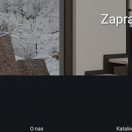
Zapr
O nas
Katalo