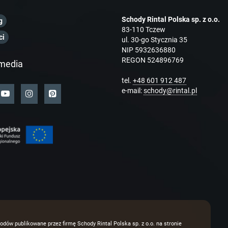
Schody Rintal Polska sp. z o.o.
g
83-110 Tczew
ci
ul. 30-go Stycznia 35
NIP 5932636880
REGON 524896769
media
tel.
+48 601 912 487
e-mail:
schody@rintal.pl
odów publikowane przez firmę Schody Rintal Polska sp. z o.o. na stronie