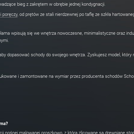
owadzące bieg z zakrętem w obrębie jednej kondygnacji.
 i poręczy
, od prętów ze stali nierdzewnej po taflę ze szkła hartowane
lama wpisują się we wnętrza nowoczesne, minimalistyczne oraz indus
nymi.
dy, aby dopasować schody do swojego wnętrza. Zyskujesz model, który
dukowane i zamontowane na wymiar przez producenta schodów Scho
ama?
cji nośnej malowanej proszkowo, z którą zlicowane są drewniane sto