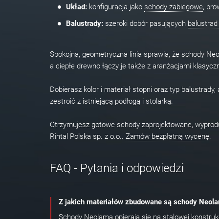
Układ:
konfiguracja jako
schody zabiegowe
, pr
Balustrady:
szeroki dobór pasujących
balustrad
Spokojna, geometryczna linia sprawia, że schody Neo
a ciepłe drewno łączy je także z aranżacjami klasycz
Dobierasz kolor i materiał stopni oraz typ balustra
zestroić z istniejącą podłogą i stolarką.
Otrzymujesz gotowe schody zaprojektowane, wypro
Rintal Polska sp. z o.o..
Zamów bezpłatną wycenę
.
FAQ - Pytania i odpowiedzi
Z jakich materiałów zbudowane są schody Neol
Schody Neolama opierają się na stalowej konstruk