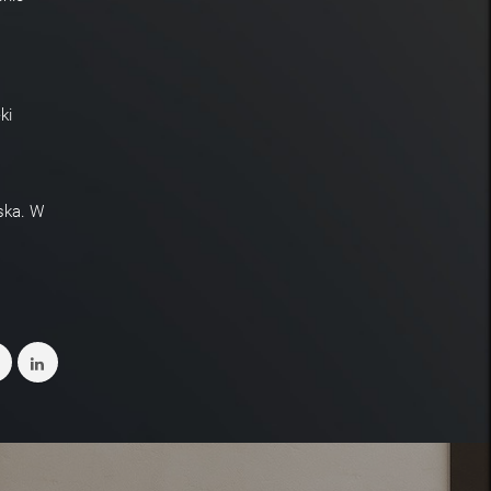
ki
ska. W