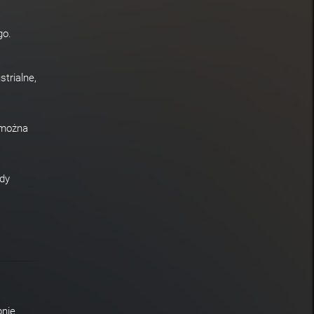
go.
trialne,
 można
dy
pnie