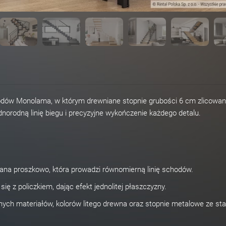
odów Monolama, w którym drewniane stopnie grubości 6 cm zlicowan
dnorodną linię biegu i precyzyjne wykończenie każdego detalu.
ana proszkowo, która prowadzi równomierną linię schodów.
ię z policzkiem, dając efekt jednolitej płaszczyzny.
nych materiałów, kolorów litego drewna oraz stopnie metalowe ze stal