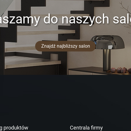
aszamy do naszych sa
Znajdź najbliższy salon
g produktów
Centrala firmy