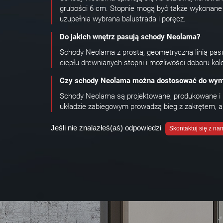
grubości 6 cm. Stopnie mogą być także wykonane 
uzupełnia wybrana balustrada i poręcz.
Do jakich wnętrz pasują schody Neolama?
Schody Neolama z prostą, geometryczną linią pasu
ciepłu drewnianych stopni i możliwości doboru ko
Czy schody Neolama można dostosować do wym
Schody Neolama są projektowane, produkowane i
układzie zabiegowym prowadzą bieg z zakrętem, a kl
Jeśli nie znalazłeś(aś) odpowiedzi
Skontaktuj się z na