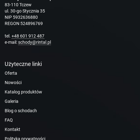
83-110 Tczew
ul. 30-go Stycznia 35
NIP 5932636880
REGON 524896769
tel.
+48 601 912 487
e-mail:
schody@rintal.pl
Użyteczne linki
Oferta
Nowości
Katalog produktów
Galeria
Blog o schodach
FAQ
Kontakt
Polityka prywatności