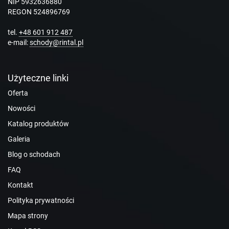
NIP 5932636880
REGON 524896769
tel.
+48 601 912 487
e-mail:
schody@rintal.pl
Użyteczne linki
Oferta
Nowości
Katalog produktów
Galeria
Blog o schodach
FAQ
Kontakt
Polityka prywatności
Mapa strony