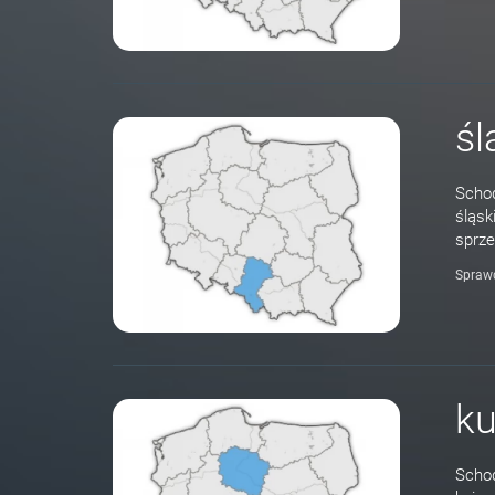
śl
Schod
śląsk
sprze
Spraw
k
Schod