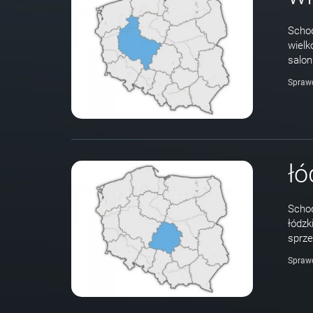
Schod
wielk
salon
Spraw
łó
Schod
łódzk
sprze
Spraw