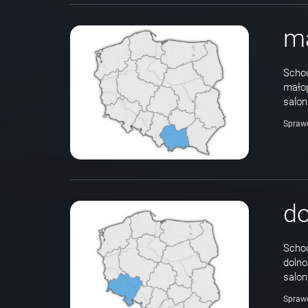
ma
Schod
małop
salon
Spraw
do
Schod
dolno
salon
Spraw