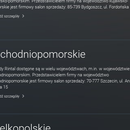
sko-pomorskim. Przedstawicielem firmy na województwo kujawsko-
skie jest firmowy salon sprzedaży: 85-739 Bydgoszcz, ul. Fordońska
dź szczegóły
achodniopomorskie
y Rintal dostępne są w wielu województwach, m.in. w województwie
odniopomorskim. Przedstawicielem firmy na województwo
dniopomorskie jest firmowy salon sprzedaży: 70-777 Szczecin, ul. An
a 15
dź szczegóły
elkopolskie