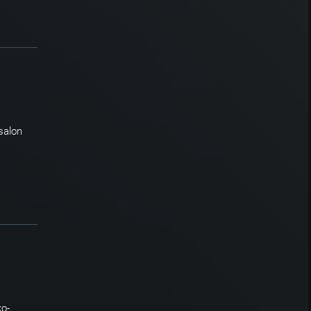
salon
o-