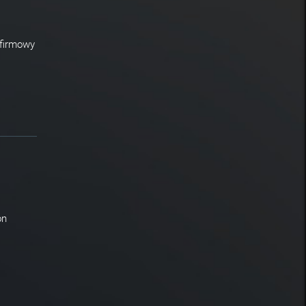
 firmowy
on