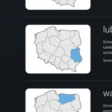
lu
Schod
lubel
sprze
Spraw
w
Schod
warm