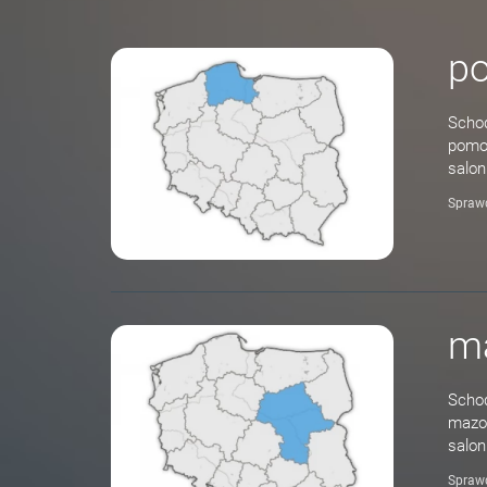
p
Schod
pomor
salon
Spraw
m
Schod
mazow
salon
Spraw