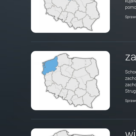
kujaw
pomor
Spraw
z
Schod
zach
zacho
Strug
Spraw
wi