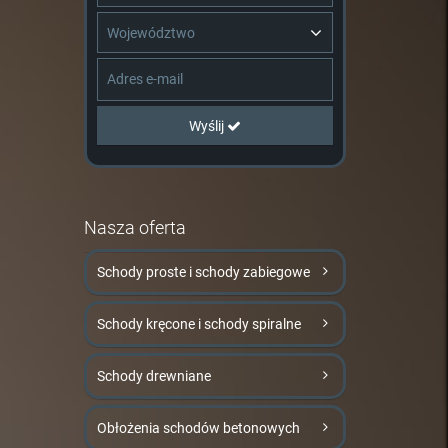
Województwo
Wyślij
Nasza oferta
Schody proste i schody zabiegowe
Schody kręcone i schody spiralne
Schody drewniane
Obłożenia schodów betonowych