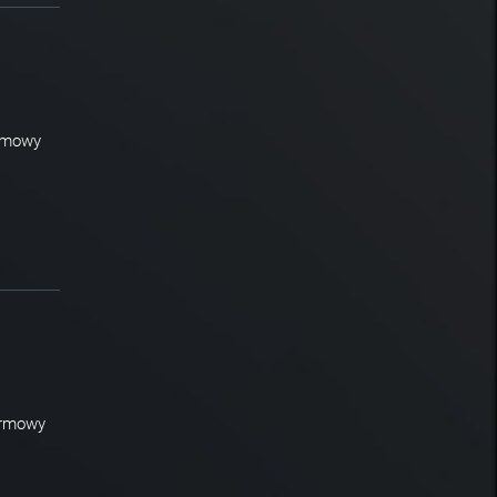
irmowy
firmowy