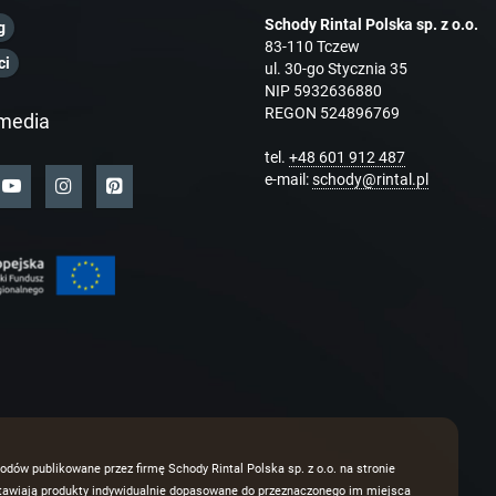
Schody Rintal Polska sp. z o.o.
g
83-110 Tczew
ci
ul. 30-go Stycznia 35
NIP 5932636880
REGON 524896769
media
tel.
+48 601 912 487
e-mail:
schody@rintal.pl
odów publikowane przez firmę Schody Rintal Polska sp. z o.o. na stronie
dstawiają produkty indywidualnie dopasowane do przeznaczonego im miejsca