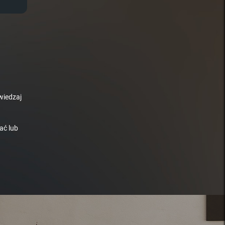
wiedzaj
ać lub