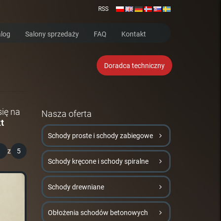
RSS
log
Salony sprzedaży
FAQ
Kontakt
Doradca techniczny
ię na
Nasza oferta
t
Schody proste i schody zabiegowe
1
z
5
Schody kręcone i schody spiralne
Schody drewniane
Obłożenia schodów betonowych