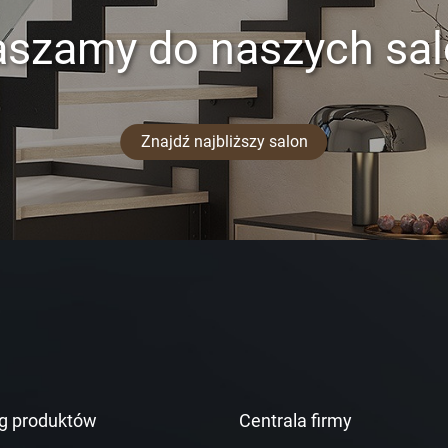
aszamy do naszych sa
Znajdź najbliższy salon
g produktów
Centrala firmy