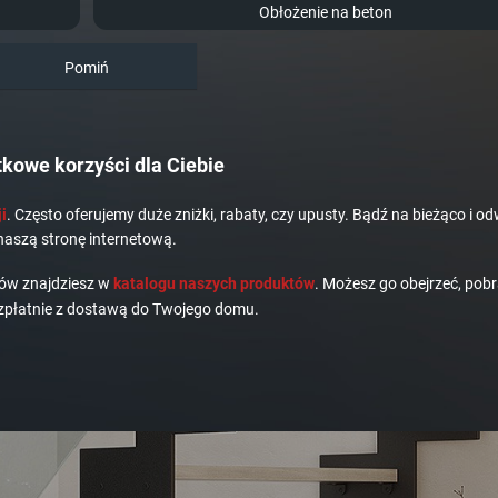
Obłożenie na beton
Pomiń
kowe korzyści dla Ciebie
i
. Często oferujemy duże zniżki, rabaty, czy upusty. Bądź na bieżąco i od
naszą stronę internetową.
dów znajdziesz w
katalogu naszych produktów
. Możesz go obejrzeć, pobr
płatnie z dostawą do Twojego domu.