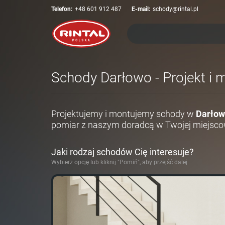
Telefon:
+48 601 912 487
E-mail:
schody@rintal.pl
Schody Darłowo - Projekt i 
Projektujemy i montujemy schody w
Darłow
pomiar z naszym doradcą w Twojej miejsco
Jaki rodzaj schodów Cię interesuje?
Wybierz opcję lub kliknij "Pomiń", aby przejść dalej