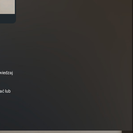
wiedzaj
ać lub