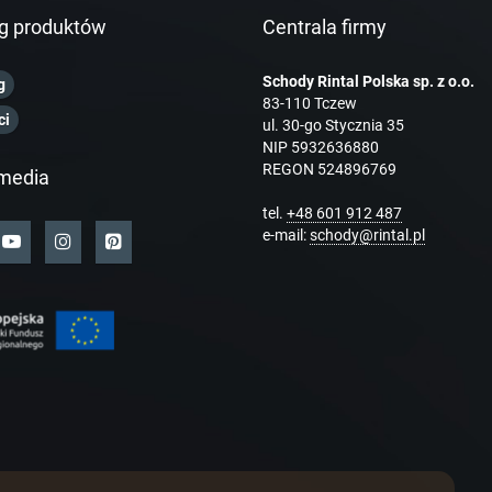
g produktów
Centrala firmy
Schody Rintal Polska sp. z o.o.
g
83-110 Tczew
ci
ul. 30-go Stycznia 35
NIP 5932636880
REGON 524896769
media
tel.
+48 601 912 487
e-mail:
schody@rintal.pl