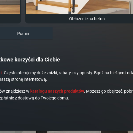
Obłożenie na beton
Pomiń
kowe korzyści dla Ciebie
i
. Często oferujemy duże zniżki, rabaty, czy upusty. Bądź na bieżąco i od
naszą stronę internetową.
dów znajdziesz w
katalogu naszych produktów
. Możesz go obejrzeć, pobr
płatnie z dostawą do Twojego domu.