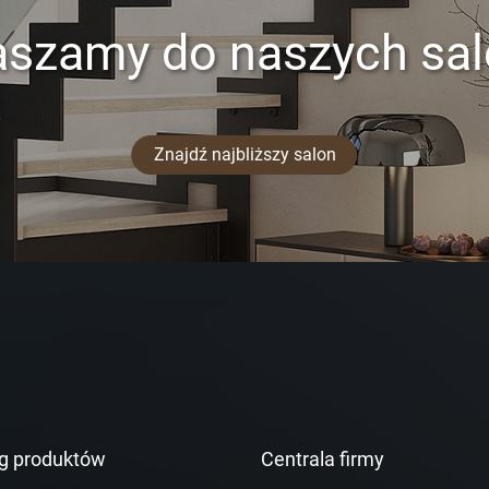
aszamy do naszych sa
Znajdź najbliższy salon
g produktów
Centrala firmy