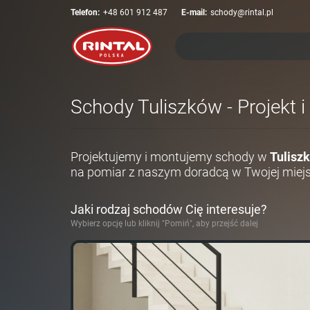
Telefon:
+48 601 912 487
E-mail:
schody@rintal.pl
Schody Tuliszków - Projekt 
Projektujemy i montujemy schody w
Tulisz
na pomiar z naszym doradcą w Twojej miej
Jaki rodzaj schodów Cię interesuje?
Wybierz opcję lub kliknij "Pomiń", aby przejść dalej