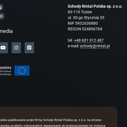
Schody Rintal Polska sp. z o.o.
g
83-110 Tczew
ci
ul. 30-go Stycznia 35
NIP 5932636880
REGON 524896769
media
tel.
+48 601 912 487
e-mail:
schody@rintal.pl
odów publikowane przez firmę Schody Rintal Polska sp. z o.o. na stronie
dstawiają produkty indywidualnie dopasowane do przeznaczonego im miejsca