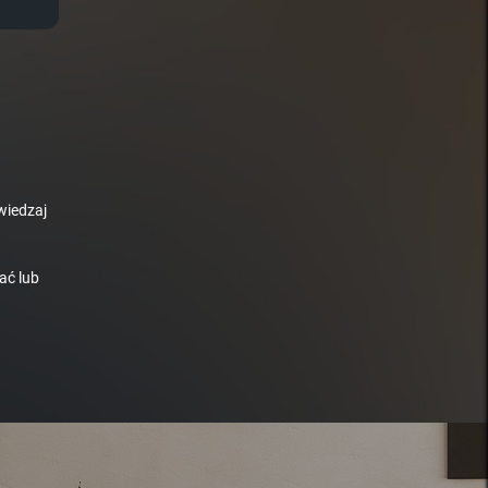
wiedzaj
ać lub