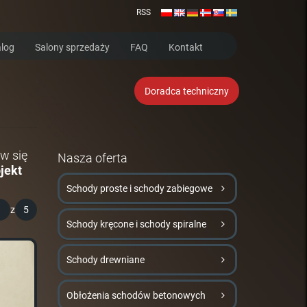
RSS
log
Salony sprzedaży
FAQ
Kontakt
Doradca techniczny
w się
Nasza oferta
jekt
Schody proste i schody zabiegowe
1
z
5
Schody kręcone i schody spiralne
Schody drewniane
Obłożenia schodów betonowych