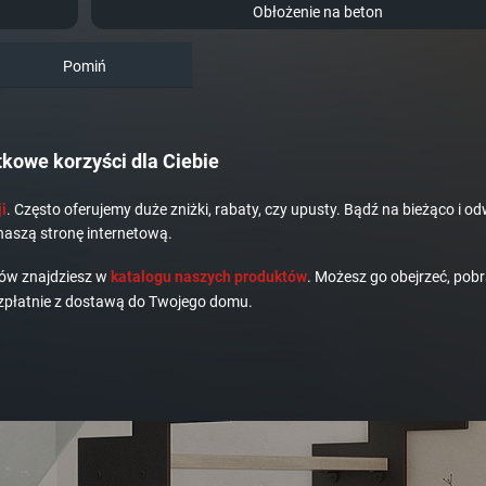
Obłożenie na beton
Pomiń
kowe korzyści dla Ciebie
i
. Często oferujemy duże zniżki, rabaty, czy upusty. Bądź na bieżąco i od
naszą stronę internetową.
dów znajdziesz w
katalogu naszych produktów
. Możesz go obejrzeć, pobr
płatnie z dostawą do Twojego domu.