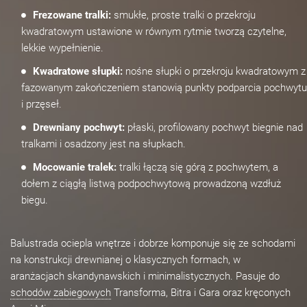
Frezowane tralki:
smukłe, proste tralki o przekroju
kwadratowym ustawione w równym rytmie tworzą czytelne,
lekkie wypełnienie.
Kwadratowe słupki:
nośne słupki o przekroju kwadratowym z
fazowanym zakończeniem stanowią punkty podparcia pochwytu
i przęseł.
Drewniany pochwyt:
płaski, profilowany pochwyt biegnie nad
tralkami i osadzony jest na słupkach.
Mocowanie tralek:
tralki łączą się górą z pochwytem, a
dołem z ciągłą listwą podpochwytową prowadzoną wzdłuż
biegu.
Balustrada ociepla wnętrze i dobrze komponuje się ze schodami
na konstrukcji drewnianej o klasycznych formach, w
aranżacjach skandynawskich i minimalistycznych. Pasuje do
schodów zabiegowych
Transforma, Bitra i Gara oraz kręconych