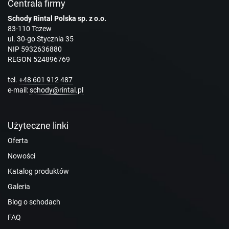
Centrala firmy
Schody Rintal Polska sp. z o.o.
83-110 Tczew
ul. 30-go Stycznia 35
NIP 5932636880
REGON 524896769
tel.
+48 601 912 487
e-mail:
schody@rintal.pl
Użyteczne linki
Oferta
Nowości
Katalog produktów
Galeria
Blog o schodach
FAQ