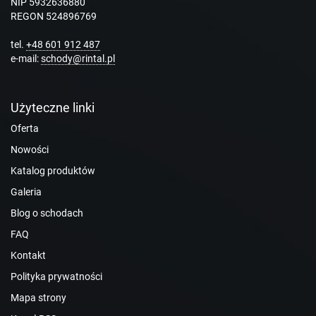
NIP 5932636880
REGON 524896769
tel.
+48 601 912 487
e-mail:
schody@rintal.pl
Użyteczne linki
Oferta
Nowości
Katalog produktów
Galeria
Blog o schodach
FAQ
Kontakt
Polityka prywatności
Mapa strony