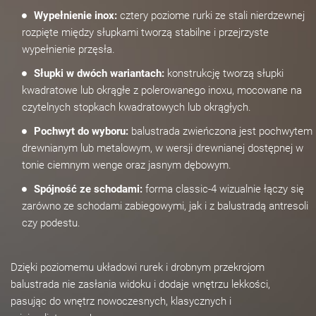
Wypełnienie inox:
cztery poziome rurki ze stali nierdzewnej
rozpięte między słupkami tworzą stabilne i przejrzyste
wypełnienie przęsła.
Słupki w dwóch wariantach:
konstrukcję tworzą słupki
kwadratowe lub okrągłe z polerowanego inoxu, mocowane na
czytelnych stopkach kwadratowych lub okrągłych.
Pochwyt do wyboru:
balustrada zwieńczona jest pochwytem
drewnianym lub metalowym, w wersji drewnianej dostępnej w
tonie ciemnym wenge oraz jasnym dębowym.
Spójność ze schodami:
forma classic-4 wizualnie łączy się
zarówno ze schodami zabiegowymi, jak i z balustradą antresoli
czy podestu.
Dzięki poziomemu układowi rurek i drobnym przekrojom
balustrada nie zasłania widoku i dodaje wnętrzu lekkości,
pasując do wnętrz nowoczesnych, klasycznych i