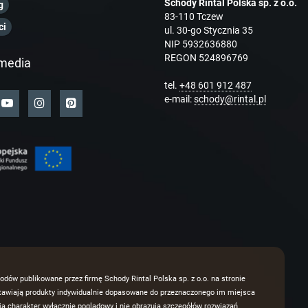
Schody Rintal Polska sp. z o.o.
g
83-110 Tczew
ci
ul. 30-go Stycznia 35
NIP 5932636880
REGON 524896769
media
tel.
+48 601 912 487
e-mail:
schody@rintal.pl
odów publikowane przez firmę Schody Rintal Polska sp. z o.o. na stronie
dstawiają produkty indywidualnie dopasowane do przeznaczonego im miejsca
 charakter wyłącznie poglądowy i nie obrazują szczegółów rozwiązań