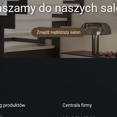
aszamy do naszych sa
Znajdź najbliższy salon
g produktów
Centrala firmy