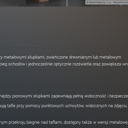
iędzy metalowymi słupkami, zwieńczone drewnianym lub metalowym
ieg schodów i jednocześnie optycznie rozświetla oraz powiększa wn
 między pionowymi słupkami zapewniają pełną widoczność i bezpiecz
ją tafle przy pomocy punktowych uchwytów, widocznych na zdjęciu 
ym przekroju biegnie nad taflami, dostępny także w wersji metalowej