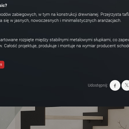
sic?
odów zabiegowych, w tym na konstrukcji drewnianej. Przejrzysta tafl
a się w jasnych, nowoczesnych i minimalistycznych aranżacjach.
 hartowane rozpięte między stabilnymi metalowymi słupkami, co zape
w. Całość projektuje, produkuje i montuje na wymiar producent scho
mi
Udostępnij: