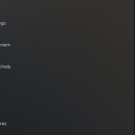
ego
zeniem
chody
oraz