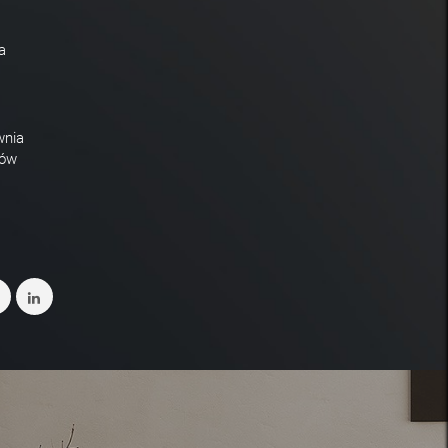
a
wnia
dów