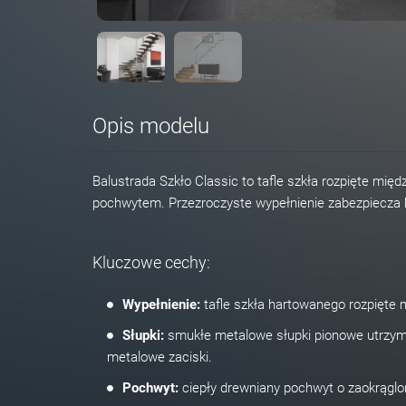
Opis modelu
Balustrada Szkło Classic to tafle szkła rozpięte m
pochwytem. Przezroczyste wypełnienie zabezpiecza b
Kluczowe cechy:
Wypełnienie:
tafle szkła hartowanego rozpięte
Słupki:
smukłe metalowe słupki pionowe utrzymu
metalowe zaciski.
Pochwyt:
ciepły drewniany pochwyt o zaokrąglon