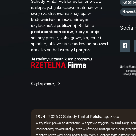
Schody Rintal Polska wykonane są z
Katalo
najlepszych jakościowo materiałów, a
Nowoś
swoje zastosowanie znajdują w
budownictwie mieszkaniowym i
użyteczności publicznej. Rintal to
Social
producent schodów
, który oferuje
schody proste, zabiegowe, kręcone i
spiralne, obłożenia schodów betonowych
oraz liczne balustrady i poręcze.
Czytaj więcej
1974 - 2026 © Schody Rintal Polska sp. z o.o.
Wszystkie prawa zastrzeżone. Wszystkie zdjęcia i wizualizacje sch
internetowej www.rintal.pl oraz w różnego rodzaju mediach, prze
montażu oraz wymagań poszczególnych Klientów. Wizualizacje mają