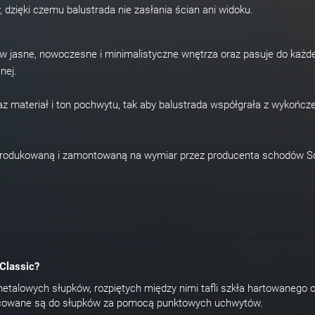
ry, dzięki czemu balustrada nie zasłania ścian ani widoku.
ę w jasne, nowoczesne i minimalistyczne wnętrza oraz pasuje do każd
nej.
az materiał i ton pochwytu, tak aby balustrada współgrała z wykońc
yprodukowaną i zamontowaną na wymiar przez producenta schodów S
 Classic?
metalowych słupków, rozpiętych między nimi tafli szkła hartowanego 
ocowane są do słupków za pomocą punktowych uchwytów.