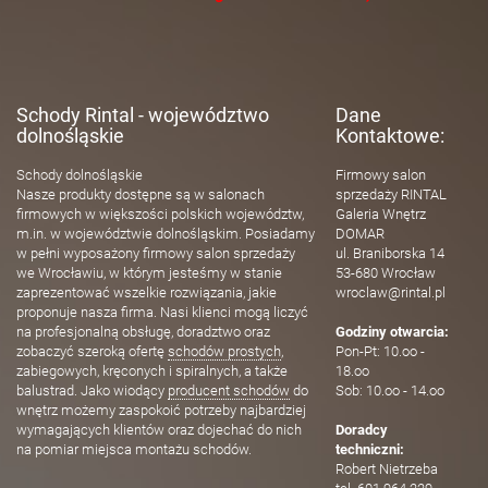
Schody Rintal - województwo
Dane
dolnośląskie
Kontaktowe:
Schody dolnośląskie
Firmowy salon
Nasze produkty dostępne są w salonach
sprzedaży RINTAL
firmowych w większości polskich województw,
Galeria Wnętrz
m.in. w województwie dolnośląskim. Posiadamy
DOMAR
w pełni wyposażony firmowy salon sprzedaży
ul. Braniborska 14
we Wrocławiu, w którym jesteśmy w stanie
53-680 Wrocław
zaprezentować wszelkie rozwiązania, jakie
wroclaw@rintal.pl
proponuje nasza firma. Nasi klienci mogą liczyć
na profesjonalną obsługę, doradztwo oraz
Godziny otwarcia:
zobaczyć szeroką ofertę
schodów prostych
,
Pon-Pt: 10.oo -
zabiegowych, kręconych i spiralnych, a także
18.oo
balustrad. Jako wiodący
producent schodów
do
Sob: 10.oo - 14.oo
wnętrz możemy zaspokoić potrzeby najbardziej
wymagających klientów oraz dojechać do nich
Doradcy
na pomiar miejsca montażu schodów.
techniczni:
Robert Nietrzeba