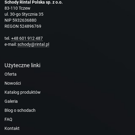
Schody Rintal Polska sp. z o.o.
83-110 Tczew
ul. 30-go Stycznia 35
NIP 5932636880
REGON 524896769
tel.
+48 601 912 487
e-mail:
schody@rintal.pl
Użyteczne linki
Oferta
Nowości
Katalog produktów
Galeria
Blog o schodach
FAQ
Kontakt