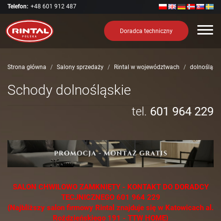
Telefon:
+48 601 912 487
Nawi
Doradca techniczny
Strona główna
Salony sprzedaży
Rintal w województwach
dolnośląski
Schody dolnośląskie
tel.
601 964 229
SALON CHWILOWO ZAMKNIĘTY - KONTAKT DO DORADCY
TECJNICZNEGO 601 964 229
(Najbliższy salon firmowy Rintal znajduje się w Katowicach al.
Roździeńskiego 191 - TTW HOME)