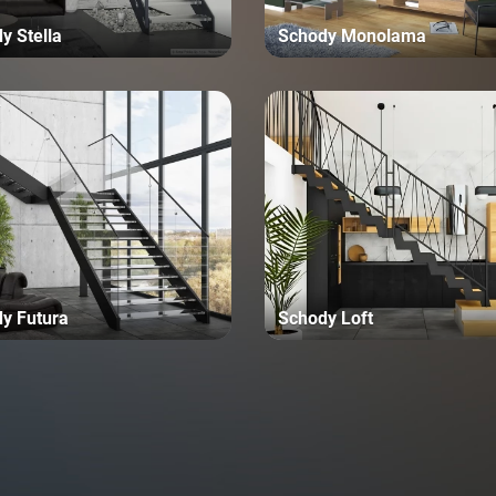
y Stella
Schody Monolama
y Futura
Schody Loft