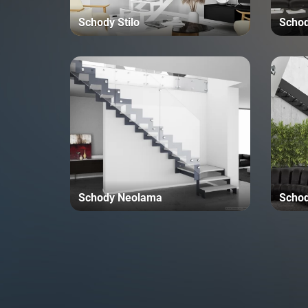
Schody Stilo
Schod
Schody Neolama
Schod