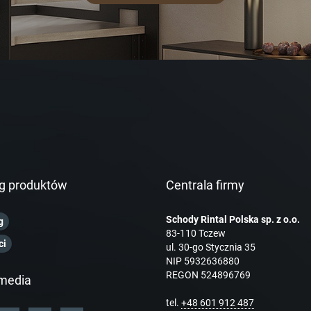
g produktów
Centrala firmy
Schody Rintal Polska sp. z o.o.
g
83-110 Tczew
ci
ul. 30-go Stycznia 35
NIP 5932636880
REGON 524896769
media
tel.
+48 601 912 487