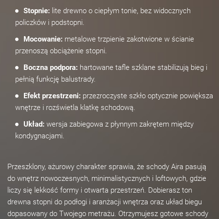
Stopnie:
lite drewno o ciepłym tonie, bez widocznych
policzków i podstopni.
Mocowanie:
metalowe trzpienie zakotwione w ścianie
przenoszą obciążenie stopni.
Boczna podpora:
hartowane tafle szklane stabilizują bieg i
pełnią funkcję balustrady.
Efekt przestrzeni:
przezroczyste szkło optycznie powiększa
wnętrze i rozświetla klatkę schodową.
Układ:
wersja zabiegowa z płynnym zakrętem między
kondygnacjami.
Przeszklony, ażurowy charakter sprawia, że schody Aira pasują
do wnętrz nowoczesnych, minimalistycznych i loftowych, gdzie
liczy się lekkość formy i otwarta przestrzeń. Dobierasz ton
drewna stopni do podłogi i aranżacji wnętrza oraz układ biegu
dopasowany do Twojego metrażu. Otrzymujesz gotowe schody