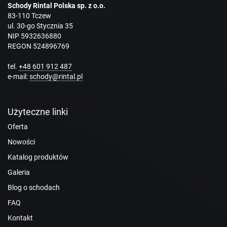
Schody Rintal Polska sp. z o.o.
83-110 Tczew
ul. 30-go Stycznia 35
NIP 5932636880
REGON 524896769
tel.
+48 601 912 487
e-mail:
schody@rintal.pl
Użyteczne linki
Oferta
Nowości
Katalog produktów
Galeria
Blog o schodach
FAQ
Kontakt