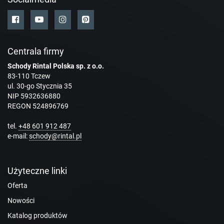
Centrala firmy
Schody Rintal Polska sp. z o.o.
83-110 Tczew
ul. 30-go Stycznia 35
NIP 5932636880
REGON 524896769
tel.
+48 601 912 487
e-mail:
schody@rintal.pl
Użyteczne linki
Oferta
Nowości
Katalog produktów