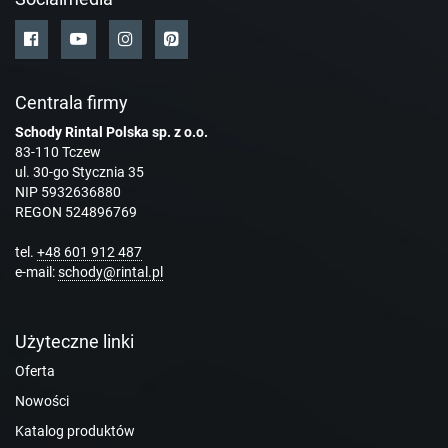
Centrala firmy
Schody Rintal Polska sp. z o.o.
83-110 Tczew
ul. 30-go Stycznia 35
NIP 5932636880
REGON 524896769
tel.
+48 601 912 487
e-mail:
schody@rintal.pl
Użyteczne linki
Oferta
Nowości
Katalog produktów