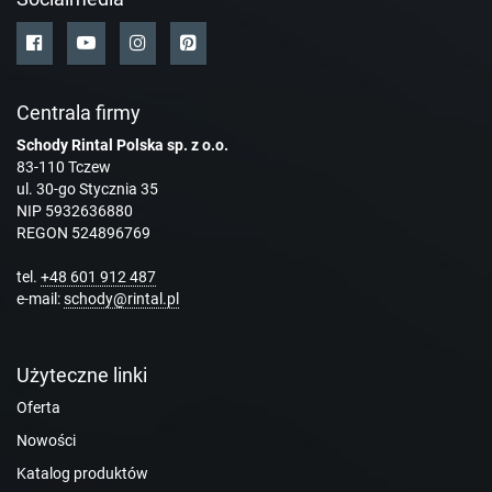
Centrala firmy
Schody Rintal Polska sp. z o.o.
83-110 Tczew
ul. 30-go Stycznia 35
NIP 5932636880
REGON 524896769
tel.
+48 601 912 487
e-mail:
schody@rintal.pl
Użyteczne linki
Oferta
Nowości
Katalog produktów