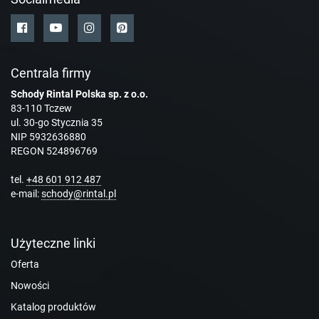
Centrala firmy
Schody Rintal Polska sp. z o.o.
83-110 Tczew
ul. 30-go Stycznia 35
NIP 5932636880
REGON 524896769
tel.
+48 601 912 487
e-mail:
schody@rintal.pl
Użyteczne linki
Oferta
Nowości
Katalog produktów