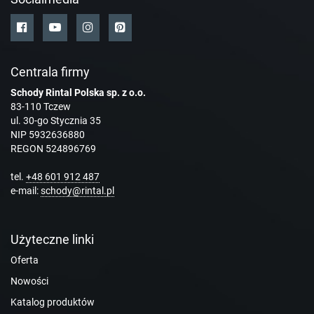
Centrala firmy
Schody Rintal Polska sp. z o.o.
83-110 Tczew
ul. 30-go Stycznia 35
NIP 5932636880
REGON 524896769
tel.
+48 601 912 487
e-mail:
schody@rintal.pl
Użyteczne linki
Oferta
Nowości
Katalog produktów