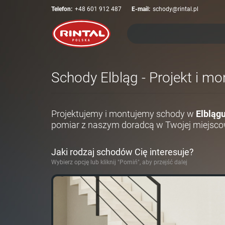
Telefon:
+48 601 912 487
E-mail:
schody@rintal.pl
Schody Elbląg - Projekt i m
Projektujemy i montujemy schody w
Elbląg
pomiar z naszym doradcą w Twojej miejsco
Jaki rodzaj schodów Cię interesuje?
Wybierz opcję lub kliknij "Pomiń", aby przejść dalej