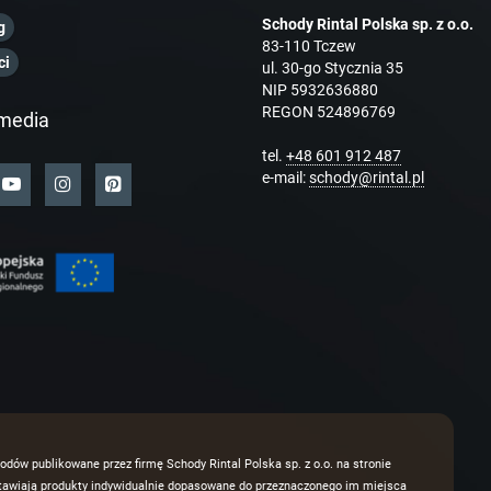
Schody Rintal Polska sp. z o.o.
g
83-110 Tczew
ci
ul. 30-go Stycznia 35
NIP 5932636880
REGON 524896769
media
tel.
+48 601 912 487
e-mail:
schody@rintal.pl
odów publikowane przez firmę Schody Rintal Polska sp. z o.o. na stronie
dstawiają produkty indywidualnie dopasowane do przeznaczonego im miejsca