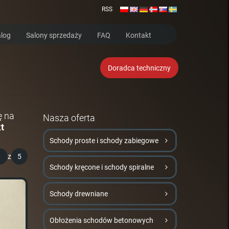
RSS
log
Salony sprzedaży
FAQ
Kontakt
Doradca techniczny
ę na
Nasza oferta
t
Schody proste i schody zabiegowe
1
z
5
Schody kręcone i schody spiralne
Schody drewniane
Obłożenia schodów betonowych