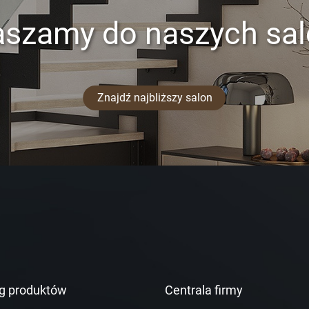
aszamy do naszych sa
Znajdź najbliższy salon
g produktów
Centrala firmy