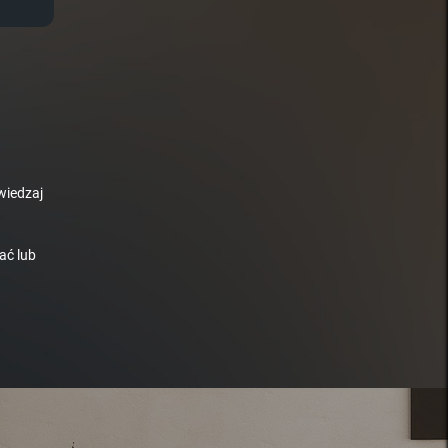
wiedzaj
ać lub