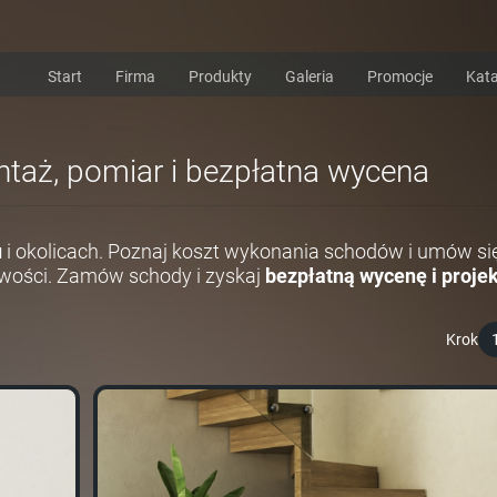
Start
Firma
Produkty
Galeria
Promocje
Kata
ontaż, pomiar i bezpłatna wycena
u
i okolicach. Poznaj koszt wykonania schodów i umów si
wości. Zamów schody i zyskaj
bezpłatną wycenę i projek
Krok