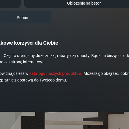
Obłożenie na beton
Pomiń
kowe korzyści dla Ciebie
i
. Często oferujemy duże zniżki, rabaty, czy upusty. Bądź na bieżąco i od
naszą stronę internetową.
dów znajdziesz w
katalogu naszych produktów
. Możesz go obejrzeć, pobr
płatnie z dostawą do Twojego domu.